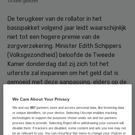
34 keer gelezen
De terugkeer van de rollator in het
basispakket volgend jaar leidt waarschijnlijk
niet tot een hogere premie van de
zorgverzekering. Minister Edith Schippers
(Volksgezondheid) beloofde de Tweede
Kamer donderdag dat zij zich tot het
uiterste zal inspannen om het geld dat is
gemoeid met deze aanpassing, elders op de
begroting te vinden.
We Care About Your Privacy
Wijziging van polisvoorwaarden
We and our
887
partners store and access personal data, like browsing data
or unique identifiers, on your device. Selecting I Accept enables tracking
technologies to support the purposes shown under we and our partners
process data to provide. Selecting Reject All or withdrawing your consent will
Van Schippers hoeven de verzekeraars
disable them. If trackers are disabled, some content and ads you see may not
geen nieuwe polissen rond te sturen om
be as relevant to you. You can resurface this menu to change your choices or