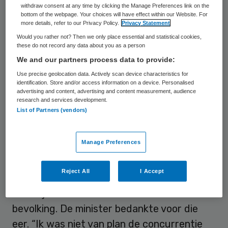
withdraw consent at any time by clicking the Manage Preferences link on the
mensen te laten weten dat de rollator weer
bottom of the webpage. Your choices will have effect within our Website. For
more details, refer to our Privacy Policy.
Privacy Statement
in het basispakket zit. Ze kunnen zich
Would you rather not? Then we only place essential and statistical cookies,
beperken tot een wijziging van de
these do not record any data about you as a person
voorwaarden op internet, vindt de
We and our partners process data to provide:
bewindsvrouw. Wel worden de laatste
Use precise geolocation data. Actively scan device characteristics for
identification. Store and/or access information on a device. Personalised
ontwikkelingen rond de rollator
advertising and content, advertising and content measurement, audience
research and services development.
meegenomen in de jaarlijkse
List of Partners (vendors)
informatiecampagne
van het ministerie die
binnenkort start.
Manage Preferences
De SP daagde Schippers uit deze
Reject All
I Accept
boodschap met Kerst via de televisie
duidelijk te maken aan de Nederlandse
bevolking. De minister bedankte voor die
eer. “Ik was niet van plan de concurrentie