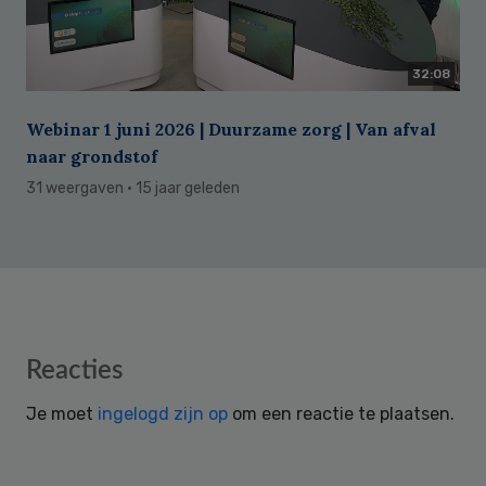
32:08
Webinar 1 juni 2026 | Duurzame zorg | Van afval
naar grondstof
31 weergaven
· 15 jaar geleden
Reader
Reacties
Interactions
Je moet
ingelogd zijn op
om een reactie te plaatsen.