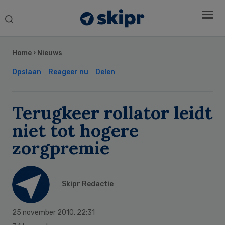
Search
this
Secondary
website
Sidebar
Home
›
Nieuws
Opslaan
Reageer nu
Delen
Terugkeer rollator leidt
niet tot hogere
zorgpremie
Skipr Redactie
25 november 2010
,
22:31