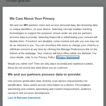
24 keer gelezen
Thuiszorgers van vakbond FNV gaan
We Care About Your Privacy
woensdag de straat op. Ze demonstreren
We and our
887
partners store and access personal data, like browsing data
bij de stadhuizen van Amsterdam en
or unique identifiers, on your device. Selecting I Accept enables tracking
technologies to support the purposes shown under we and our partners
Groningen. Beide steden versoberen de
process data to provide. Selecting Reject All or withdrawing your consent will
disable them. If trackers are disabled, some content and ads you see may not
zorg, zei de vakbond dinsdag.
be as relevant to you. You can resurface this menu to change your choices or
withdraw consent at any time by clicking the Manage Preferences link on the
bottom of the webpage. Your choices will have effect within our Website. For
Bij de Stopera in Amsterdam houden de
more details, refer to our Privacy Policy.
Privacy Statement
demonstranten aan het begin van de
Would you rather not? Then we only place essential and statistical cookies,
middag een neprechtszitting.
these do not record any data about you as a person
We and our partners process data to provide:
Op de Grote Markt in Groningen hangen
Use precise geolocation data. Actively scan device characteristics for
identification. Store and/or access information on a device. Personalised
thuiszorgers en ouderen de was uit. Ze zijn
advertising and content, advertising and content measurement, audience
research and services development.
boos dat thuiszorgaanbieder TSN, een van
List of Partners (vendors)
de opvolgers van het failliete Meavita,