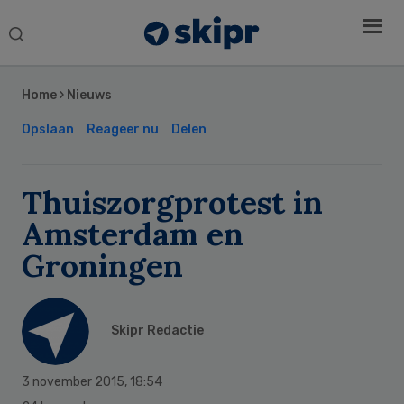
Search
this
Secondary
website
Sidebar
Home
›
Nieuws
Opslaan
Reageer nu
Delen
Thuiszorgprotest in
Amsterdam en
Groningen
Skipr Redactie
3 november 2015
,
18:54