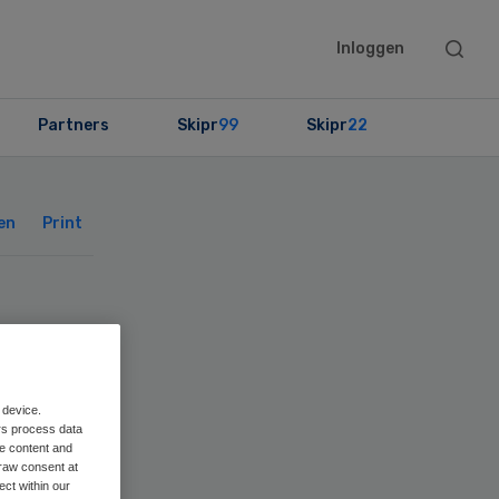
Searc
Inloggen
this
websit
Partners
Skipr
99
Skipr
22
Primary
Sidebar
en
Print
 na
ke
 device.
rs process data
me content and
raw consent at
ect within our