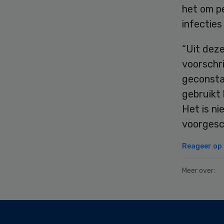
het om pe
infecties
“Uit deze
voorschri
geconsta
gebruikt 
Het is n
voorgesc
Reageer op d
Meer over:
Secondary
Sidebar