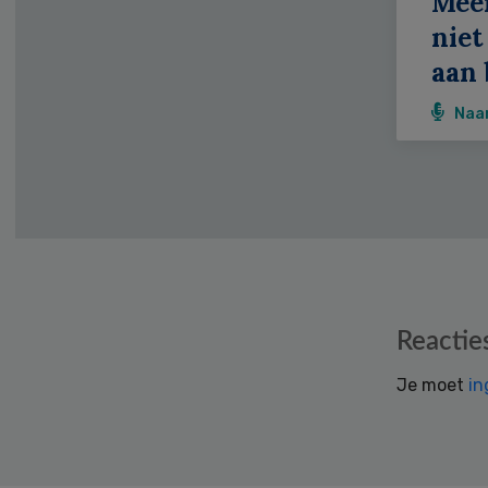
Meer
niet
aan 
Naa
Reader
Reactie
Interactions
Je moet
in