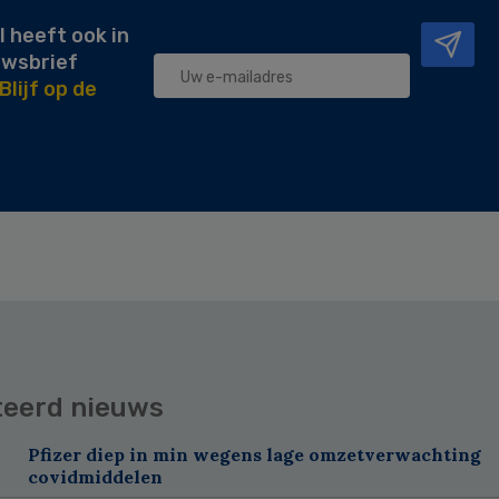
l heeft ook in
uwsbrief
Blijf op de
teerd nieuws
Pfizer diep in min wegens lage omzetverwachting
covidmiddelen