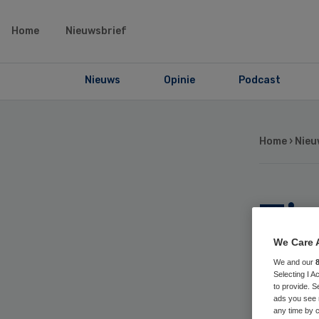
Home
Nieuwsbrief
Nieuws
Opinie
Podcast
Home
›
Nieu
Tie
geb
We Care 
We and our
Selecting I 
ant
to provide. S
ads you see 
any time by c