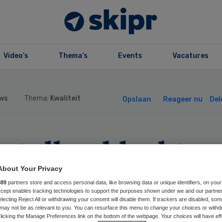
Video’s
Thema’s
Events
Vacatures
ws
Thema:
Kwaliteit
Opslaan
Reageer nu
Del
ntallen klachten
ruik van te ster
About Your Privacy
889
partners store and access personal data, like browsing data or unique identifiers, on your
Accept enables tracking technologies to support the purposes shown under we and our partne
ibiotica
electing Reject All or withdrawing your consent will disable them. If trackers are disabled, so
may not be as relevant to you. You can resurface this menu to change your choices or withd
licking the Manage Preferences link on the bottom of the webpage. Your choices will have eff