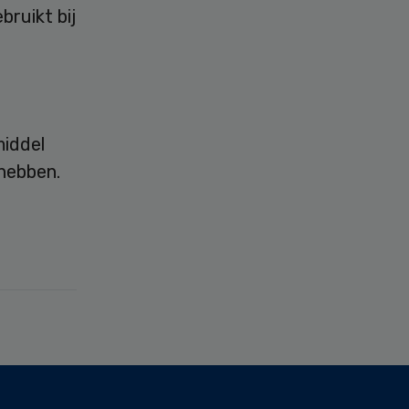
ruikt bij
middel
 hebben.