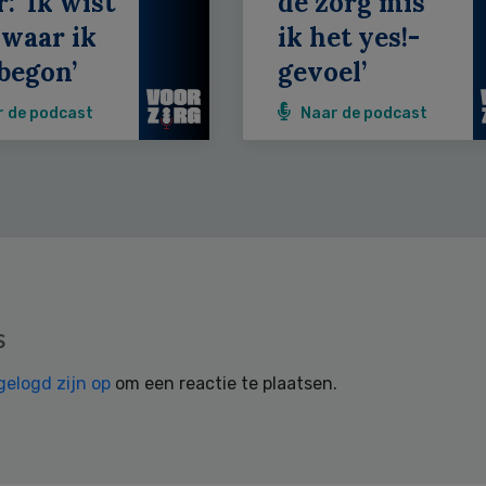
: ‘Ik wist
de zorg mis
 waar ik
ik het yes!-
begon’
gevoel’
r de podcast
Naar de podcast
s
gelogd zijn op
om een reactie te plaatsen.