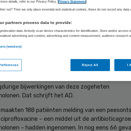
more details, refer to our Privacy Policy.
Privacy Statement
her not? Then we only place essential and statistical cookies, these do not record any data
Skipr Redactie
22 oktober 2025
,
10:32
1712 keer gelezen
r partners process data to provide:
eolocation data. Actively scan device characteristics for identification. Store and/or access 
onalised advertising and content, advertising and content measurement, audience research 
 waarschuwingen aan artsen wordt te vaak een s
.
ners (vendors)
ibiotica voorgeschreven, die alleen gebruikt mag
e middelen niet werken.
references
Reject All
I 
erkingencentrum Lareb komen ‘veel meldingen’ bin
gdurige bijwerkingen van deze zogeheten
nolonen. Dat schrijft het AD.
b maakten 188 patiënten melding van een peesont
ciprofloxacine – een middel uit de antibioticagro
inolonen – hadden ingenomen. In nog eens 66 geva