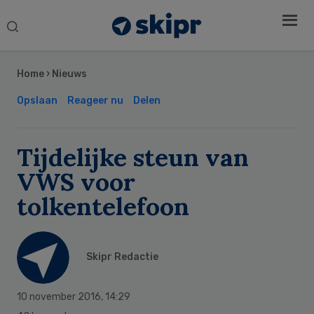
Search
this
Secondary
website
Sidebar
Home
›
Nieuws
Opslaan
Reageer nu
Delen
Tijdelijke steun van
VWS voor
tolkentelefoon
Skipr Redactie
10 november 2016
,
14:29