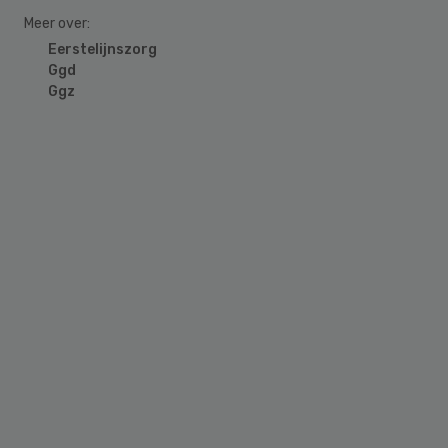
Meer over:
Eerstelijnszorg
Ggd
Ggz
Primary
Sidebar