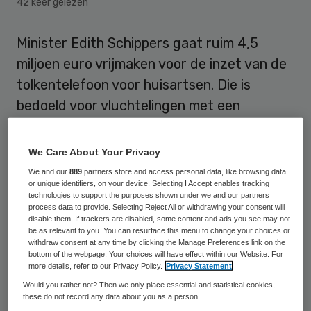
42 keer gelezen
Minister Edith Schippers gaat ruim 4,5
miljoen euro vrijmaken voor de inzet van de
tolkentelefoon voor huisartsen. Die is
bedoeld voor vluchtelingen met een
verblijfsstatus. Met het geld kan de
tolkentelefoon twee jaar blijven
We Care About Your Privacy
voortbestaan.
We and our
889
partners store and access personal data, like browsing data
or unique identifiers, on your device. Selecting I Accept enables tracking
technologies to support the purposes shown under we and our partners
De minister reageerde hiermee op een
process data to provide. Selecting Reject All or withdrawing your consent will
disable them. If trackers are disabled, some content and ads you see may not
oproep
van huisartsen, apothekers,
be as relevant to you. You can resurface this menu to change your choices or
psychologen, tandartsen, verloskundigen,
withdraw consent at any time by clicking the Manage Preferences link on the
bottom of the webpage. Your choices will have effect within our Website. For
ggz en GGD eerder deze week. De
more details, refer to our Privacy Policy.
Privacy Statement
zorgpartijen vragen de Tweede Kamer om
Would you rather not? Then we only place essential and statistical cookies,
these do not record any data about you as a person
bij de begrotingsbehandeling 2017 in te