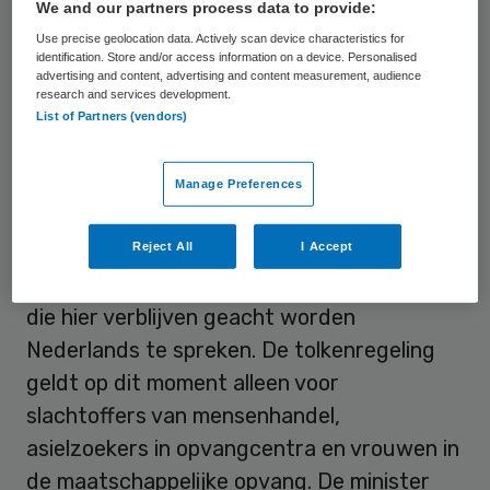
We and our partners process data to provide:
zetten op een structurele
Use precise geolocation data. Actively scan device characteristics for
vergoedingsregeling. Zij willen dat VWS 20
identification. Store and/or access information on a device. Personalised
advertising and content, advertising and content measurement, audience
miljoen euro vrijmaakt.
research and services development.
List of Partners (vendors)
Statushouders
Manage Preferences
De vergoeding voor tolkendiensten is in
2012 afgeschaft, als bezuinigingsmaatregel
Reject All
I Accept
maar ook vanwege de filosofie dat mensen
die hier verblijven geacht worden
Nederlands te spreken. De tolkenregeling
geldt op dit moment alleen voor
slachtoffers van mensenhandel,
asielzoekers in opvangcentra en vrouwen in
de maatschappelijke opvang. De minister