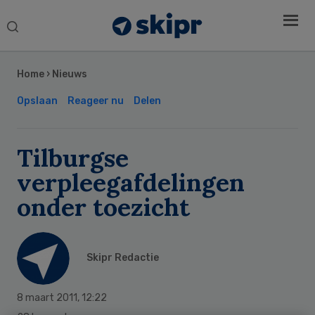
Search
this
Secondary
website
Sidebar
Home
›
Nieuws
Opslaan
Reageer nu
Delen
Tilburgse
verpleegafdelingen
onder toezicht
Skipr Redactie
8 maart 2011
,
12:22