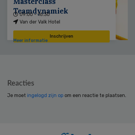
Masterclass
Teamdynamiek
09:00 - 16:30
Van der Valk Hotel
Inschrijven
Meer informatie
Reader
Reacties
Interactions
Je moet
ingelogd zijn op
om een reactie te plaatsen.