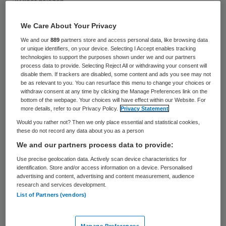
28 keer gelezen
We Care About Your Privacy
Twee verpleegafdelingen van het Tilburgse
We and our
889
partners store and access personal data, like browsing data
verpleeghuis Mater Misericordiae staan
or unique identifiers, on your device. Selecting I Accept enables tracking
technologies to support the purposes shown under we and our partners
sinds maandag onder verscherpt toezicht
process data to provide. Selecting Reject All or withdrawing your consent will
van de Inspectie voor de Gezondheidszorg.
disable them. If trackers are disabled, some content and ads you see may not
be as relevant to you. You can resurface this menu to change your choices or
Dat meldt Omroep Brabant.
withdraw consent at any time by clicking the Manage Preferences link on the
bottom of the webpage. Your choices will have effect within our Website. For
more details, refer to our Privacy Policy.
Privacy Statement
Medicatie
Would you rather not? Then we only place essential and statistical cookies,
these do not record any data about you as a person
We and our partners process data to provide:
De Inspectie houdt de afdelingen in de
Use precise geolocation data. Actively scan device characteristics for
gaten sinds in 2009 een patiënt overleed na
identification. Store and/or access information on a device. Personalised
advertising and content, advertising and content measurement, audience
verkeerde medicatie. De
research and services development.
medicatieverstrekking bleek bij een nieuwe
List of Partners (vendors)
controle nog niet in orde.