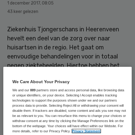
1 december 2017
,
08:05
43 keer gelezen
Ziekenhuis Tjongerschans in Heerenveen
hevelt een deel van de zorg over naar
huisartsen in de regio. Het gaat om
eenvoudige behandelingen voor in totaal
negen ziektebeelden. Hiertoe hebben het
ziekenhuis, ruim tachtig huisartsen in de
We Care About Your Privacy
regio en De Friesland Zorgverzekeraar een
We and our
889
partners store and access personal data, like browsing data
samenwerkingsovereenkomst getekend, zo
or unique identifiers, on your device. Selecting I Accept enables tracking
meldt de Leeuwarder Courant.
technologies to support the purposes shown under we and our partners
process data to provide. Selecting Reject All or withdrawing your consent will
disable them. If trackers are disabled, some content and ads you see may not
In de nieuwe situatie verwijzen huisartsen
be as relevant to you. You can resurface this menu to change your choices or
withdraw consent at any time by clicking the Manage Preferences link on the
patiënten bij eenvoudige aandoeningen niet
bottom of the webpage. Your choices will have effect within our Website. For
more details, refer to our Privacy Policy.
Privacy Statement
langer direct door naar het ziekenhuis,