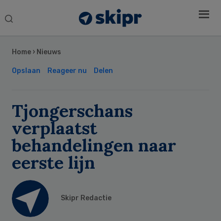
Search
this
Secondary
website
Sidebar
Home
›
Nieuws
Opslaan
Reageer nu
Delen
Tjongerschans
verplaatst
behandelingen naar
eerste lijn
Skipr Redactie