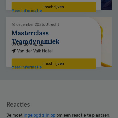
Inschrijven
Meer informatie
16 december 2025, Utrecht
Masterclass
Teamdynamiek
09:00 - 16:30
Van der Valk Hotel
Inschrijven
Meer informatie
Reader
Reacties
Interactions
Je moet
ingelogd zijn op
om een reactie te plaatsen.