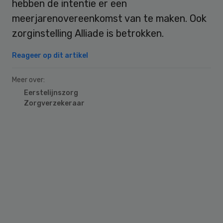
hebben de intentie er een
meerjarenovereenkomst van te maken. Ook
zorginstelling Alliade is betrokken.
Reageer op dit artikel
Meer over:
Eerstelijnszorg
Zorgverzekeraar
Primary
Sidebar