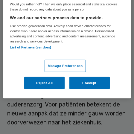
Would you rather not? Then we only place essential and statistical cookies,
maar overleggen ze eerst met medisch
these do not record any data about you as a person
specialisten in de vorm van een zogenoemd
We and our partners process data to provide:
meekijkconsult. Zo mogelijk voeren
Use precise geolocation data. Actively scan device characteristics for
identification. Store and/or access information on a device. Personalised
huisartsen onder begeleiding van een
advertising and content, advertising and content measurement, audience
research and services development.
specialist eenvoudige ingrepen zelf uit.
List of Partners (vendors)
De overheveling van zorg naar de eerste lijn
Manage Preferences
is onder meer van toepassing op de
behandeling van chronische pijn, bepaalde
Reject All
I Accept
longziekten, hart- en vaatziekten,
botontkalking, huidziekten en de
ouderenzorg. Voor patiënten betekent de
nieuwe aanpak dat ze minder gauw worden
doorverwezen naar het ziekenhuis.