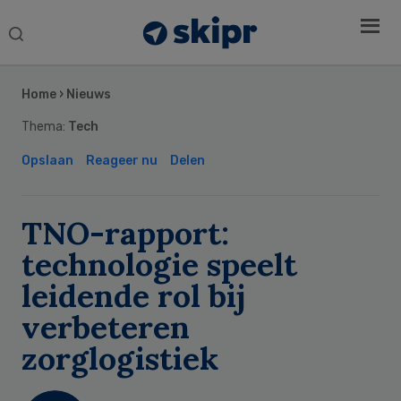
Search
this
Secondary
website
Sidebar
Home
›
Nieuws
Thema:
Tech
Opslaan
Reageer nu
Delen
TNO-rapport:
technologie speelt
leidende rol bij
verbeteren
zorglogistiek