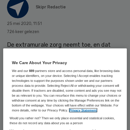
Skipr Redactie
25 mei 2020
,
11:51
726 keer gelezen
De extramurale zorg neemt toe, en dat
brengt logistieke problemen met zich mee.
In een TNO-rapport wordt vooruitgekeken
We Care About Your Privacy
naar de oplossingen voor het komende
We and our
889
partners store and access personal data, like browsing data
or unique identifiers, on your device. Selecting I Accept enables tracking
decennium. Technologie speelt daarbij een
technologies to support the purposes shown under we and our partners
process data to provide. Selecting Reject All or withdrawing your consent will
leidende rol.
disable them. If trackers are disabled, some content and ads you see may not
be as relevant to you. You can resurface this menu to change your choices or
withdraw consent at any time by clicking the Manage Preferences link on the
bottom of the webpage. Your choices will have effect within our Website. For
De extramurale zorg kenmerkt zich door
more details, refer to our Privacy Policy.
Privacy Statement
een hoge mate van fragmentatie,
aldus het
Would you rather not? Then we only place essential and statistical cookies,
these do not record any data about you as a person
rapport
. Er zijn veel verschillende