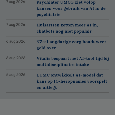
Psychiater UMCG ziet volop
7 aug 2026
kansen voor gebruik van AI in de
psychiatrie
Huisartsen zetten meer AI in,
7 aug 2026
chatbots nog niet populair
NZa: Langdurige zorg houdt weer
6 aug 2026
geld over
Vitalis bespaart met AI-tool tijd bij
6 aug 2026
multidisciplinaire intake
LUMC ontwikkelt AI-model dat
5 aug 2026
kans op IC-heropnames voorspelt
en uitlegt