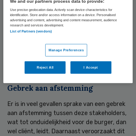
We and our partners process data to provide:
stakeholders bij de zorg voor een cliënt
Use precise geolocation data. Actively scan device characteristics for
betrokken, wat verschillende stromen van
identification. Store and/or access information on a device. Personalised
advertising and content, advertising and content measurement, audience
informatie, communicatie en data
research and services development.
genereert. Het gaat hierbij, naast
List of Partners (vendors)
professionele zorgverleners, onder meer om
leveranciers van goederen en IT-
Manage Preferences
oplossingen, logistieke dienstverleners en
zorgverzekeraars.
Reject All
I Accept
Gebrek aan afstemming
Er is in veel gevallen sprake van een gebrek
aan afstemming tussen deze stakeholders,
wat tot onduidelijkheid voor de burger, dan
wel cliënt, leidt. Daarnaast veroorzaakt dit