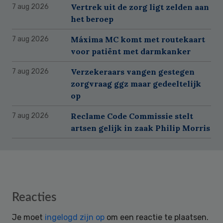
Vertrek uit de zorg ligt zelden aan
7 aug 2026
het beroep
Máxima MC komt met routekaart
7 aug 2026
voor patiënt met darmkanker
Verzekeraars vangen gestegen
7 aug 2026
zorgvraag ggz maar gedeeltelijk
op
Reclame Code Commissie stelt
7 aug 2026
artsen gelijk in zaak Philip Morris
Reader
Reacties
Interactions
Je moet
ingelogd zijn op
om een reactie te plaatsen.