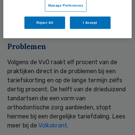
Manage Preferences
tarieven
vanaf 2011 met meer dan dertig
procent dalen. De NZa maakt deze week de
Reject All
I Accept
definitieve percentages bekend.
Problemen
Volgens de VvO raakt elf procent van de
praktijken direct in de problemen bij een
tariefskorting en op de lange termijn zelfs
dertig procent. De helft van de drieduizend
tandartsen die een vorm van
orthodontische zorg aanbieden, stopt
hiermee bij een dergelijke tariefdaling. Lees
meer bij de
Volkskrant
.