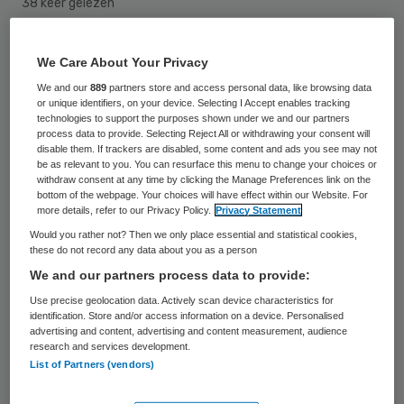
38 keer gelezen
Een derde van de orthodontistenpraktijken
We Care About Your Privacy
in Nederland moet vrezen voor zijn
We and our
889
partners store and access personal data, like browsing data
or unique identifiers, on your device. Selecting I Accept enables tracking
voortbestaan als de Nederlandse
technologies to support the purposes shown under we and our partners
Zorgautoriteit (NZa) de tarieven van
process data to provide. Selecting Reject All or withdrawing your consent will
disable them. If trackers are disabled, some content and ads you see may not
orthodontisten verder verlaagt. Zet de NZa
be as relevant to you. You can resurface this menu to change your choices or
withdraw consent at any time by clicking the Manage Preferences link on the
de tariefsdaling door, dan valt de
bottom of the webpage. Your choices will have effect within our Website. For
more details, refer to our Privacy Policy.
Privacy Statement
orthodontische zorg voor zo’n
Would you rather not? Then we only place essential and statistical cookies,
veertigduizend patiënten weg. Dat stelt de
these do not record any data about you as a person
Vereniging van Orthodontisten (VvO) in de
We and our partners process data to provide:
Volkskrant.
Use precise geolocation data. Actively scan device characteristics for
identification. Store and/or access information on a device. Personalised
advertising and content, advertising and content measurement, audience
research and services development.
Tariefsdaling
List of Partners (vendors)
De orthodontisten vrezen dat de NZa de