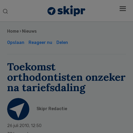
Search
this
Secondary
website
Sidebar
Home
›
Nieuws
Opslaan
Reageer nu
Delen
Toekomst
orthodontisten onzeker
na tariefsdaling
Skipr Redactie
26 juli 2010
,
12:50