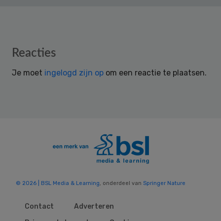
Reader
Reacties
Interactions
Je moet
ingelogd zijn op
om een reactie te plaatsen.
© 2026 | BSL Media & Learning
, onderdeel van
Springer Nature
Contact
Adverteren