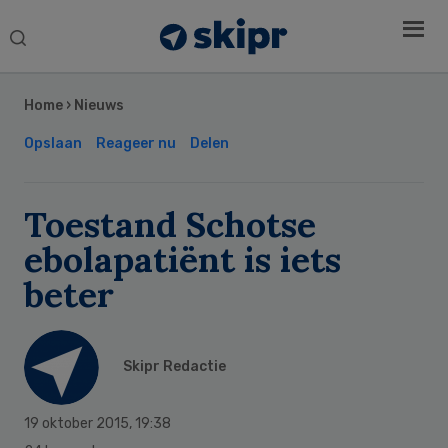
Search
this
Secondary
website
Sidebar
Home
›
Nieuws
Opslaan
Reageer nu
Delen
Toestand Schotse
ebolapatiënt is iets
beter
Skipr Redactie
19 oktober 2015
,
19:38