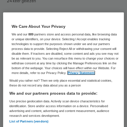
24 keer gelezen
De gezondheid van de Schotse ebolapatiënt
Pauline Cafferkey gaat iets vooruit. De 39-
We Care About Your Privacy
jarige verpleegkundige liep de ziekte vorig
We and our
889
partners store and access personal data, like browsing data
or unique identifiers, on your device. Selecting I Accept enables tracking
jaar in Sierra Leone op, herstelde en kreeg
technologies to support the purposes shown under we and our partners
process data to provide. Selecting Reject All or withdrawing your consent will
de ziekte plotseling in alle hevigheid terug.
disable them. If trackers are disabled, some content and ads you see may not
be as relevant to you. You can resurface this menu to change your choices or
withdraw consent at any time by clicking the Manage Preferences link on the
Volgens het Royal Free Hospital in Londen,
bottom of the webpage. Your choices will have effect within our Website. For
waar Cafferkey momenteel verblijft, is de
more details, refer to our Privacy Policy.
Privacy Statement
Would you rather not? Then we only place essential and statistical cookies,
toestand van de zieke veranderd van
these do not record any data about you as a person
‘kritiek naar ernstig ziek maar stabiel’. De
We and our partners process data to provide:
verpleegkundige lag wekenlang in Glasgow
Use precise geolocation data. Actively scan device characteristics for
identification. Store and/or access information on a device. Personalised
in isolatie. Ze is de eerste persoon in Groot-
advertising and content, advertising and content measurement, audience
Brittannië bij wie de diagnose ebola werd
research and services development.
List of Partners (vendors)
gesteld.