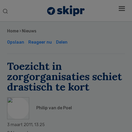
Search
this
Secondary
website
Sidebar
Home
›
Nieuws
Opslaan
Reageer nu
Delen
Toezicht in
zorgorganisaties schiet
drastisch te kort
Philip van de Poel
3 maart 2011
,
13:25