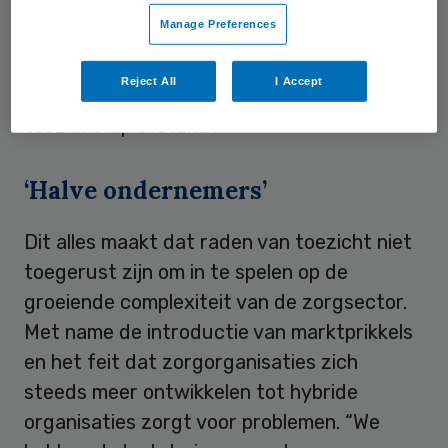
bestuur en het toezicht. Daarbij hebben
Manage Preferences
toezichthouders niet zelden onverenigbare
rollen en verantwoordelijkheden. Ook leven
Reject All
I Accept
er verouderde opvattingen over het
toezicht ‘op afstand’.
‘Halve ondernemers’
Dit alles maakt dat raden van toezicht niet
toegerust zijn om in te spelen op de
groeiende complexiteit van de zorgsector.
Met name de introductie van marktprikkels
en het feit dat zorgorganisaties zich
steeds meer ontwikkelen tot hybride
organisaties zorgt voor problemen. “We