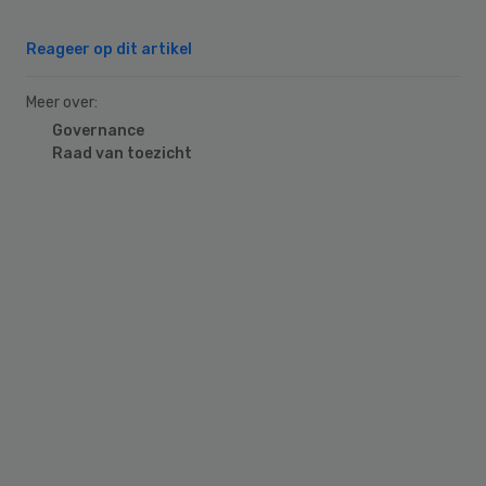
Reageer op dit artikel
Meer over:
Governance
Raad van toezicht
Primary
Sidebar