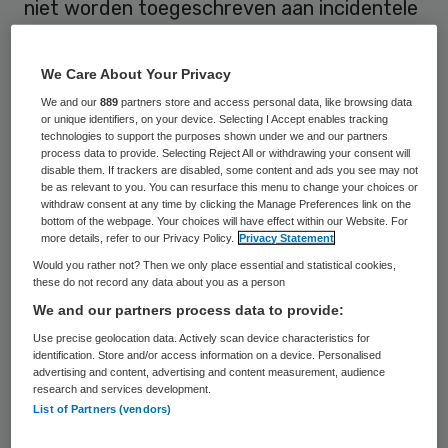
niet worden toegeschreven aan incidentele
factoren, maar heeft te maken met
fundamentele onevenwichtigheid in het
We Care About Your Privacy
raad van toezichtmodel. Dit stelt
We and our
889
partners store and access personal data, like browsing data
or unique identifiers, on your device. Selecting I Accept enables tracking
hoogleraar public governance Rienk Goodijk
technologies to support the purposes shown under we and our partners
van TiasNimbas Business School in Tilburg.
process data to provide. Selecting Reject All or withdrawing your consent will
disable them. If trackers are disabled, some content and ads you see may not
be as relevant to you. You can resurface this menu to change your choices or
withdraw consent at any time by clicking the Manage Preferences link on the
Onduidelijkheid
bottom of the webpage. Your choices will have effect within our Website. For
more details, refer to our Privacy Policy.
Privacy Statement
Would you rather not? Then we only place essential and statistical cookies,
Volgens
Goodijk
is het model van de raad
these do not record any data about you as a person
van toezicht in de semipublieke sector
We and our partners process data to provide:
conceptueel nooit goed doordacht. Er
Use precise geolocation data. Actively scan device characteristics for
identification. Store and/or access information on a device. Personalised
bestaat veel onduidelijkheid over het doel
advertising and content, advertising and content measurement, audience
en de meerwaarde van de raad van
research and services development.
List of Partners (vendors)
toezicht alsook de rolverdeling tussen het