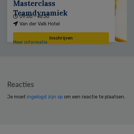
Masterclass
Teamdynamiek
09:00 - 16:30
Van der Valk Hotel
Inschrijven
Meer informatie
Reader
Reacties
Interactions
Je moet
ingelogd zijn op
om een reactie te plaatsen.