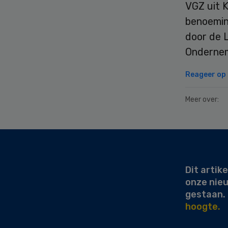
VGZ uit K
benoemin
door de 
Ondernem
Reageer op d
Meer over:
Secondary
Sidebar
Dit artike
onze nie
gestaan.
hoogte.