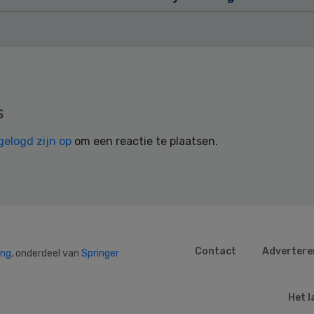
s
gelogd zijn op
om een reactie te plaatsen.
Contact
Advertere
ing
, onderdeel van
Springer
Het l