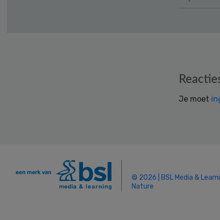
Reader
Reactie
Interactions
Je moet
in
© 2026 | BSL Media & Learn
Nature