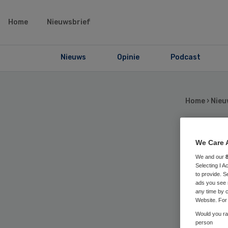
Home
Nieuwsbrief
Nieuws
Opinie
Podcast
Home
›
Nieu
To
We Care 
We and our
Selecting I 
to
to provide. S
ads you see 
any time by c
VG
Website. For 
Would you rat
person