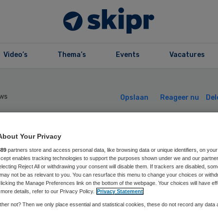
Video’s
Thema’s
Events
Vacatures
ws
Opslaan
Reageer nu
Del
m Kliphuis nieu
About Your Privacy
889
partners store and access personal data, like browsing data or unique identifiers, on your
Accept enables tracking technologies to support the purposes shown under we and our partne
pman Coöperatie
electing Reject All or withdrawing your consent will disable them. If trackers are disabled, so
may not be as relevant to you. You can resurface this menu to change your choices or withd
licking the Manage Preferences link on the bottom of the webpage. Your choices will have eff
Z
more details, refer to our Privacy Policy.
Privacy Statement
her not? Then we only place essential and statistical cookies, these do not record any data