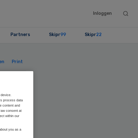
Searc
Inloggen
this
websit
Partners
Skipr
99
Skipr
22
Primary
Sidebar
en
Print
we
 device.
rs process data
me content and
raw consent at
ect within our
 about you as a