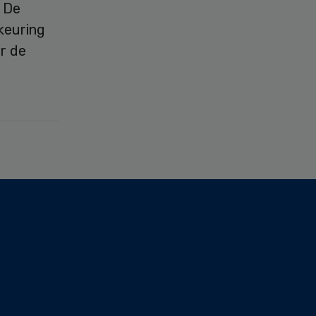
. De
keuring
r de