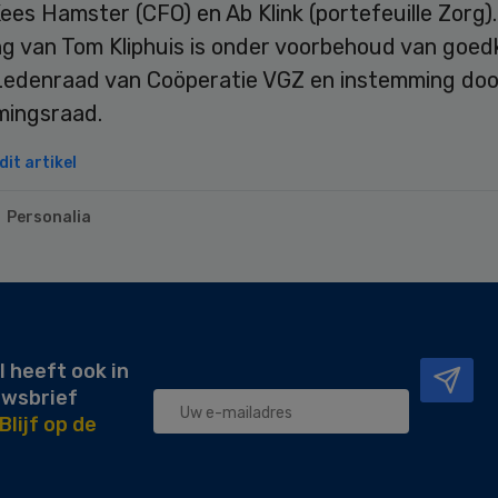
ees Hamster (CFO) en Ab Klink (portefeuille Zorg)
g van Tom Kliphuis is onder voorbehoud van goed
Ledenraad van Coöperatie VGZ en instemming doo
ingsraad.
it artikel
Personalia
l heeft ook in
uwsbrief
Blijf op de