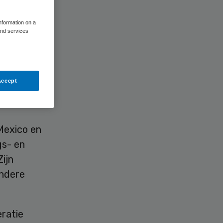
information on a
and services
aad van
Accept
p 1 juli
Mexico en
gs- en
ijn
andere
ratie