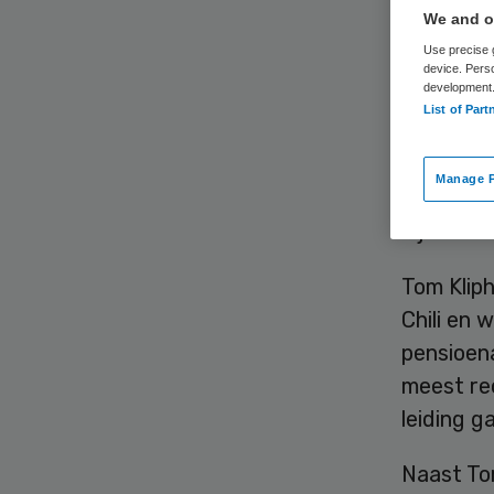
We and ou
Use precise g
device. Pers
development
List of Part
Tom Kliph
Manage P
bestuur b
zijn fun
Tom Kliph
Chili en 
pensioena
meest re
leiding g
Naast To