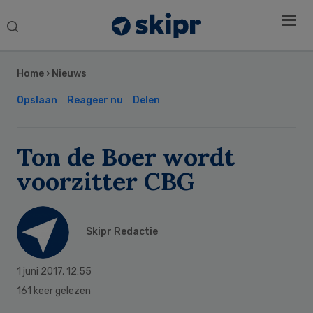
Search
this
Secondary
website
Sidebar
Home
›
Nieuws
Opslaan
Reageer nu
Delen
Ton de Boer wordt
voorzitter CBG
Skipr Redactie
1 juni 2017
,
12:55
161 keer gelezen