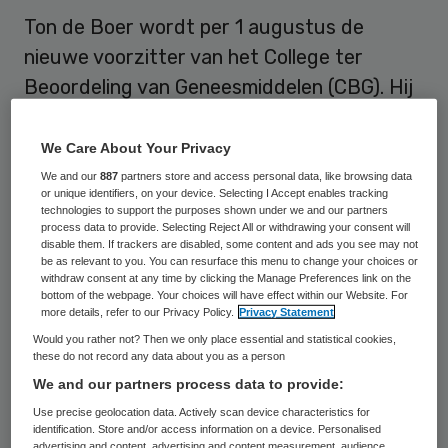
Ton de Boer wordt per 1 augustus de
nieuwe voorzitter van het College ter
Beoordeling van Geneesmiddelen (CBG). Hij
volgt Bert Leufkes op.
We Care About Your Privacy
Dit is tijdens de Collegevergadering van 1
We and our
887
partners store and access personal data, like browsing data
juni bekendgemaakt
. De nieuwe voorzitter
or unique identifiers, on your device. Selecting I Accept enables tracking
technologies to support the purposes shown under we and our partners
wordt benoemd door de minister van VWS
process data to provide. Selecting Reject All or withdrawing your consent will
disable them. If trackers are disabled, some content and ads you see may not
voor een termijn van vier jaar. Leufkes was
be as relevant to you. You can resurface this menu to change your choices or
withdraw consent at any time by clicking the Manage Preferences link on the
voorzitter sinds 2007.
bottom of the webpage. Your choices will have effect within our Website. For
more details, refer to our Privacy Policy.
Privacy Statement
Would you rather not? Then we only place essential and statistical cookies,
Farmaceutische Wetenschappen
these do not record any data about you as a person
We and our partners process data to provide:
Ton de Boer (1955) werkte als arts-
Use precise geolocation data. Actively scan device characteristics for
assistent Interne Geneeskunde en
identification. Store and/or access information on a device. Personalised
advertising and content, advertising and content measurement, audience