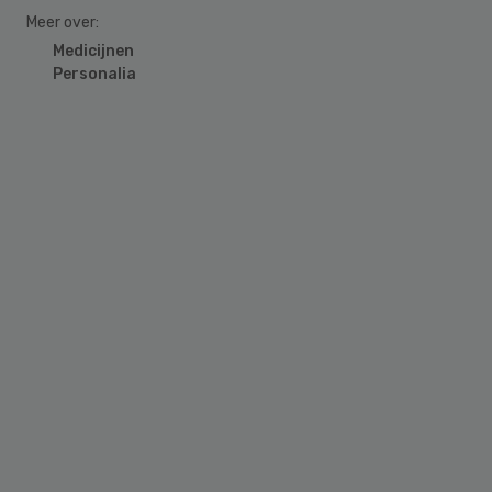
Meer over:
Medicijnen
Personalia
Primary
Sidebar