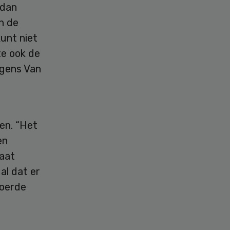
 dan
an de
unt niet
te ook de
lgens Van
nen. “Het
en
raat
al dat er
voerde