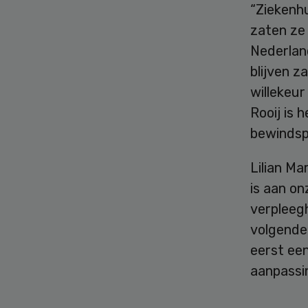
“Ziekenh
zaten ze 
Nederland
blijven z
willekeur
Rooij is 
bewindsp
Lilian Ma
is aan on
verpleeg
volgende 
eerst ee
aanpassi