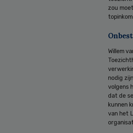
zou moet
topinkome
Onbest
Willem v
Toezichth
verwerkin
nodig zij
volgens h
dat de s
kunnen kr
van het 
organisa