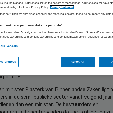
Skipr Redactie
8 oktober 2014
,
19:33
35 keer gelezen
licking the Manage Preferences link on the bottom of the webpage. Your choices will have eff
more details, refer to our Privacy Policy.
Privacy Statement
her not? Then we only place essential and statistical cookies, these do not record any data
et moet voorlopig niet opnieuw sleutelen aan de 
r partners process data to provide:
nctionarissen in de semi-publieke sector. De Wet
eolocation data. Actively scan device characteristics for identification. Store and/or access 
onalised advertising and content, advertising and content measurement, audience research 
g Topinkomens (WNT), die een maximum stelt van
.
an een ministerssalaris, is nog maar net in werkin
ners (vendors)
zijn nog niet eens goed in beeld. Dat was donderd
amer de teneur van de commentaren van bestuu
references
Reject All
I 
houders van onder meer zorginstellingen en
rporaties.
an minister Plasterk van Binnenlandse Zaken ligt
rs in de semi-publieke sector vanaf volgend jaar
dienen dan een minister. De bestuurders en
ouders in de sector vinden dat het kabinet op zij