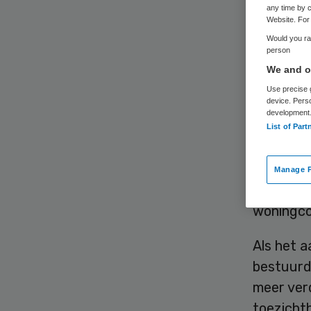
any time by c
Website. For 
Would you rat
person
Het kabin
We and ou
van topfu
Use precise g
device. Pers
Normerin
development
procent v
List of Part
effecten 
Tweede K
Manage P
toezicht
woningco
Als het a
bestuurde
meer ver
toezichth