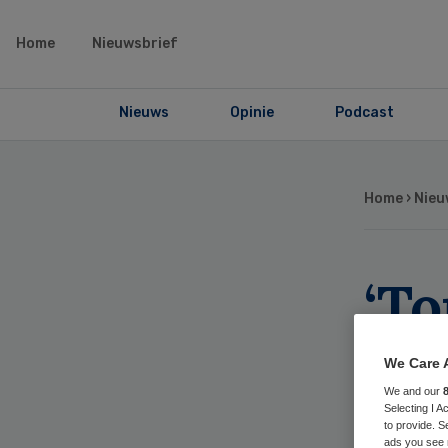
Home
Nieuwsbrief
Nieuws
Opinie
Podcast
Home
›
Nieu
‘T
al 
We Care 
We and our
Selecting I 
to provide. S
ads you see 