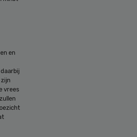
sen en
daarbij
zijn
e vrees
zullen
toezicht
at