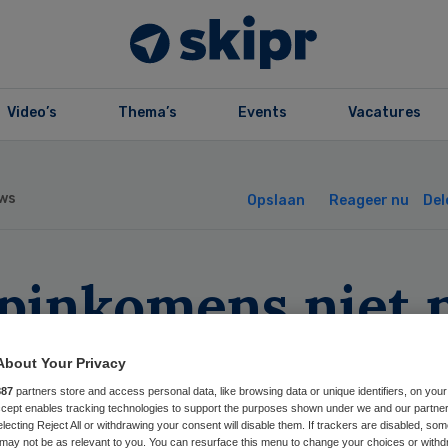
Video’s
Thema’s
Events
Vacatures
ws
Opslaan
Reageer nu
Del
opinkomens niet 
weer verlagen’
About Your Privacy
887
partners store and access personal data, like browsing data or unique identifiers, on your
Accept enables tracking technologies to support the purposes shown under we and our partne
electing Reject All or withdrawing your consent will disable them. If trackers are disabled, so
may not be as relevant to you. You can resurface this menu to change your choices or withd