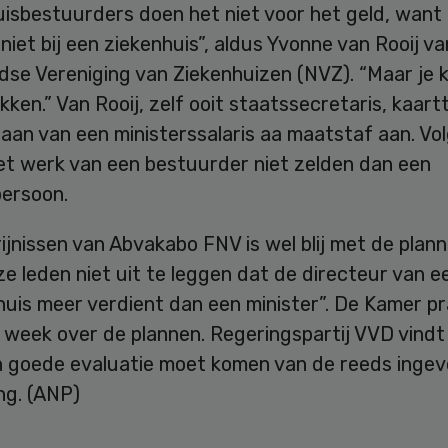
uisbestuurders doen het niet voor het geld, want
niet bij een ziekenhuis”, aldus Yvonne van Rooij v
se Vereniging van Ziekenhuizen (NVZ). “Maar je k
akken.” Van Rooij, zelf ooit staatssecretaris, kaart
 aan van een ministerssalaris aa maatstaf aan. Vo
het werk van een bestuurder niet zelden dan een
ersoon.
rijnissen van Abvakabo FNV is wel blij met de plan
ze leden niet uit te leggen dat de directeur van e
huis meer verdient dan een minister”. De Kamer p
week over de plannen. Regeringspartij VVD vindt 
n goede evaluatie moet komen van de reeds inge
ng. (ANP)