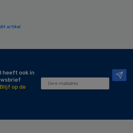
it artikel
l heeft ook in
uwsbrief
Blijf op de