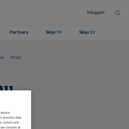
Searc
Inloggen
this
websit
Partners
Skipr
99
Skipr
22
Primary
Sidebar
en
Print
nu
 device.
rs process data
me content and
raw consent at