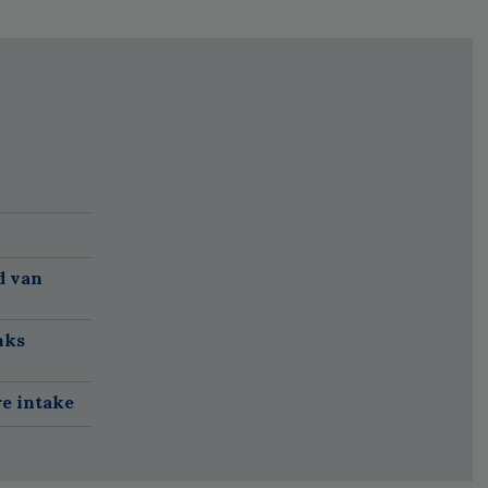
d van
nks
re intake