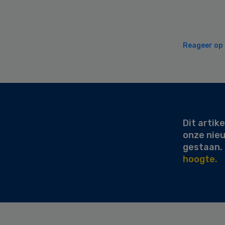
Reageer op d
Secondary
Sidebar
Dit artike
onze nie
gestaan.
hoogte.