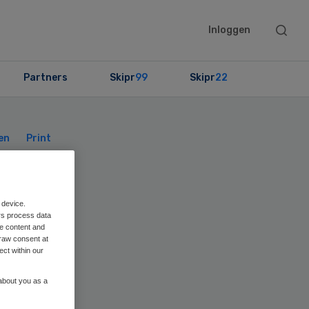
Searc
Inloggen
this
websit
Partners
Skipr
99
Skipr
22
Primary
Sidebar
en
Print
 device.
rs process data
me content and
raw consent at
ect within our
 about you as a