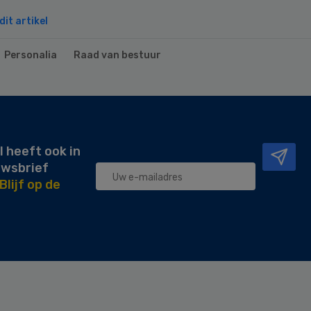
it artikel
Personalia
Raad van bestuur
l heeft ook in
uwsbrief
Blijf op de