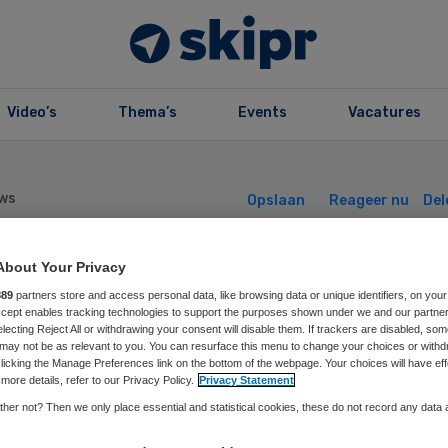
Video’s
Thema’s
Events
Vacatures
ws
Opslaan
Reageer nu
Del
About Your Privacy
ant stelt nieuwe
889
partners store and access personal data, like browsing data or unique identifiers, on your
Accept enables tracking technologies to support the purposes shown under we and our partne
electing Reject All or withdrawing your consent will disable them. If trackers are disabled, so
terim-CFO aan
may not be as relevant to you. You can resurface this menu to change your choices or withd
licking the Manage Preferences link on the bottom of the webpage. Your choices will have eff
more details, refer to our Privacy Policy.
Privacy Statement
her not? Then we only place essential and statistical cookies, these do not record any data