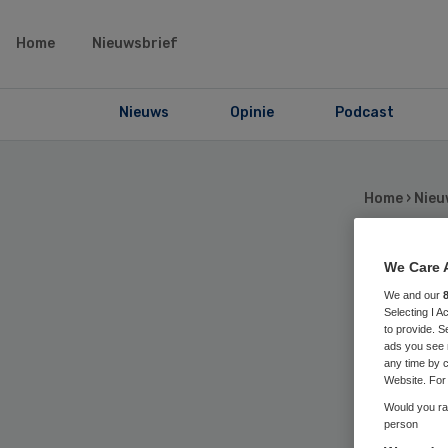
Home
Nieuwsbrief
Nieuws
Opinie
Podcast
Home
›
Nieu
We Care 
Tre
We and our
Selecting I 
to provide. S
in
ads you see 
any time by c
Website. For 
Would you rat
person