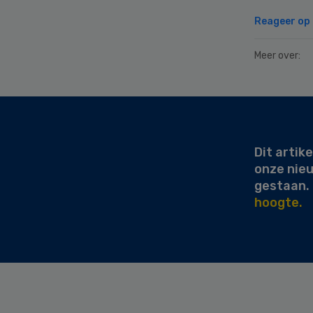
Reageer op d
Meer over:
Secondary
Sidebar
Dit artike
onze nie
gestaan.
hoogte.