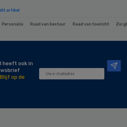
it artikel
Personalia
Raad van bestuur
Raad van toezicht
Zorg
l heeft ook in
uwsbrief
Blijf op de