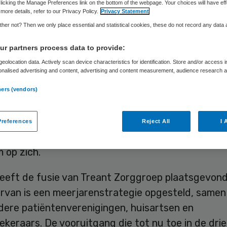
licking the Manage Preferences link on the bottom of the webpage. Your choices will have eff
more details, refer to our Privacy Policy.
Privacy Statement
her not? Then we only place essential and statistical cookies, these do not record any data
Skipr Redactie
29 december 2016
,
12:12
254 keer gelezen
r partners process data to provide:
eolocation data. Actively scan device characteristics for identification. Store and/or access 
onalised advertising and content, advertising and content measurement, audience research 
t Zorggroep gaat op zoek naar een nieuwe raad 
.
rvb). Het bestuurlijk profiel van Marcel Kuin en G
ners (vendors)
gens de raad van toezicht “onvoldoende bij hetge
 nu nodig heeft”, rvb-lid Carla van de Wiel, die w
references
Reject All
I 
s bestuurder, neemt voorlopig de rol van bestuursv
m op zich.
heeft de fusie van Treant Zorggroep plaatsgevond
arvan is een meerjarenstrategie opgesteld, same
dere patiëntenverenigingen, huisartsen en
keraars. De vooruitgang die tot nu toe in de drie