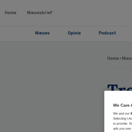
Home
Nieuwsbrief
Nieuws
Opinie
Podcast
Home
›
Nieu
Tr
zo
We Care 
We and our
be
Selecting I 
to provide. S
ads you see 