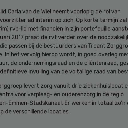
id Carla van de Wiel neemt voorlopig de rol van
oorzitter ad interim op zich. Op korte termijn zal
rim) rvb-lid met financiën in zijn portefeuille aanste
uari 2017 praat de rvt verder over de noodzakelij
 die passen bij de bestuurders van Treant Zorggro
. In het vervolg hierop wordt, in goed overleg me
uur, de ondernemingsraad en de cliëntenraad, ge
definitieve invulling van de voltallige raad van bes
rggroep levert zorg vanuit drie ziekenhuislocatie
entra voor verpleeg- en ouderenzorg in de regio
n-Emmen-Stadskanaal. Er werken in totaal zo’n
 de verschillende locaties.