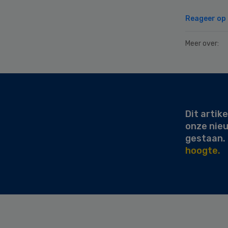
Reageer op d
Meer over:
Secondary
Sidebar
Dit artike
onze nie
gestaan.
hoogte.