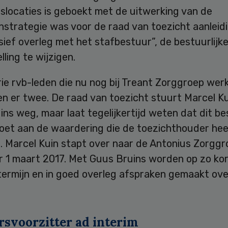
slocaties is geboekt met de uitwerking van de
nstrategie was voor de raad van toezicht aanleid
sief overleg met het stafbestuur”, de bestuurlijk
ling te wijzigen.
ie rvb-leden die nu nog bij Treant Zorggroep wer
n er twee. De raad van toezicht stuurt Marcel Ku
ns weg, maar laat tegelijkertijd weten dat dit bes
doet aan de waardering die de toezichthouder hee
. Marcel Kuin stapt over naar de Antonius Zorggr
r 1 maart 2017. Met Guus Bruins worden op zo ko
termijn en in goed overleg afspraken gemaakt over
rsvoorzitter ad interim