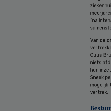
ziekenhui
meerjare
“na inten
samenstel
Van de dr
vertrekke
Guus Brui
niets af
hun inzet
Sneek pe
mogelijk 
vertrek.
Bestuu