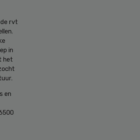
 de rvt
llen.
ke
ep in
t het
zocht
tuur.
s en
 6500