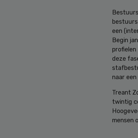
Bestuursl
bestuursv
een (inte
Begin jan
profielen
deze fase
stafbest
naar een 
Treant Zo
twintig c
Hoogevee
mensen op