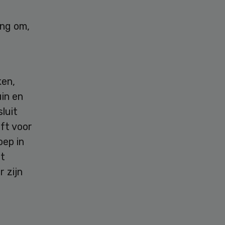
ing om,
e
ken,
in en
luit
ft voor
oep in
rt
 zijn