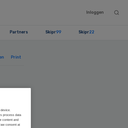
Searc
Inloggen
this
websit
Partners
Skipr
99
Skipr
22
Primary
Sidebar
en
Print
van
 device.
rs process data
me content and
raw consent at