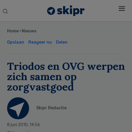
Search
this
Secondary
website
Sidebar
Home
›
Nieuws
Opslaan
Reageer nu
Delen
Triodos en OVG werpen
zich samen op
zorgvastgoed
Skipr Redactie
8 juni 2010
,
14:56