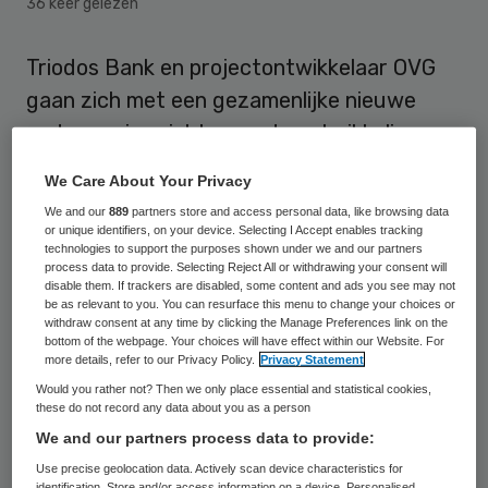
36 keer gelezen
Triodos Bank en projectontwikkelaar OVG
gaan zich met een gezamenlijke nieuwe
onderneming richten op de ontwikkeling van
duurzame vastgoedprojecten in ondermeer
We Care About Your Privacy
gezondheidszorg, onderwijs en cultuur.
We and our
889
partners store and access personal data, like browsing data
or unique identifiers, on your device. Selecting I Accept enables tracking
technologies to support the purposes shown under we and our partners
Duurzame Top 100
process data to provide. Selecting Reject All or withdrawing your consent will
disable them. If trackers are disabled, some content and ads you see may not
be as relevant to you. You can resurface this menu to change your choices or
OVG
heeft zich de afgelopen tien jaar
withdraw consent at any time by clicking the Manage Preferences link on the
bottom of the webpage. Your choices will have effect within our Website. For
ontwikkeld tot een van de grootste
more details, refer to our Privacy Policy.
Privacy Statement
ontwikkelaars van kantoorvastgoed en
Would you rather not? Then we only place essential and statistical cookies,
these do not record any data about you as a person
afficheert zich als voorloper op het gebied
We and our partners process data to provide:
van duurzaam bouwen. Samen met Triodos
Use precise geolocation data. Actively scan device characteristics for
Bank tekende OVG voor de ontwikkeling en
identification. Store and/or access information on a device. Personalised