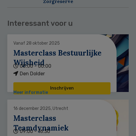
Zorgreserve
Interessant voor u
Vanaf 28 oktober 2025
Masterclass Bestuurlijke
Wijsheid
00:00 - 00:00
Den Dolder
Inschrijven
Meer informatie
16 december 2025, Utrecht
Masterclass
Teamdynamiek
09:00 - 16:30