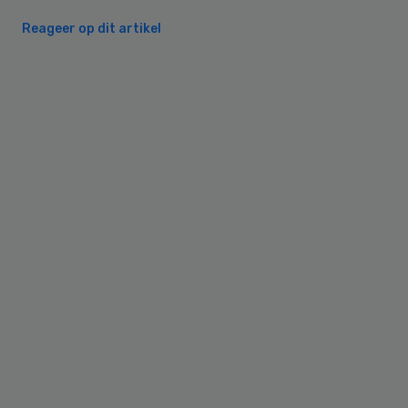
Reageer op dit artikel
Primary
Sidebar