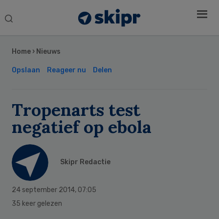
Search
this
Secondary
website
Sidebar
Home
›
Nieuws
Opslaan
Reageer nu
Delen
Tropenarts test
negatief op ebola
Skipr Redactie
24 september 2014
,
07:05
35 keer gelezen