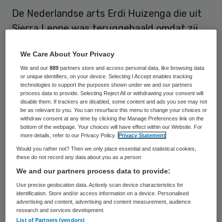
De Nederlandse arts Erdi Huizenga die uit
Sierra Leone was teruggehaald omdat zij
contact heeft gehad met mensen die later
We Care About Your Privacy
ebola bleken te hebben, heeft zelf negatief
We and our
889
partners store and access personal data, like browsing data
getest op de ernstige ziekte. Ook een man
or unique identifiers, on your device. Selecting I Accept enables tracking
technologies to support the purposes shown under we and our partners
uit Eindhoven, die recent was opgenomen in
process data to provide. Selecting Reject All or withdrawing your consent will
het Radboudumc met klachten die op ebola
disable them. If trackers are disabled, some content and ads you see may not
be as relevant to you. You can resurface this menu to change your choices or
kunnen wijzen, heeft negatief getest.
withdraw consent at any time by clicking the Manage Preferences link on the
bottom of the webpage. Your choices will have effect within our Website. For
Beiden hebben wel de tropische ziekte
more details, refer to our Privacy Policy.
Privacy Statement
malaria. Dat heeft het RIVM woensdag
Would you rather not? Then we only place essential and statistical cookies,
these do not record any data about you as a person
laten weten.
We and our partners process data to provide:
De Eindhovenaar, die recent in een gebied is
Use precise geolocation data. Actively scan device characteristics for
identification. Store and/or access information on a device. Personalised
geweest waar ebola heerst, heeft zeker
advertising and content, advertising and content measurement, audience
research and services development.
deze ziekte niet. Voor tropenarts Huizenga
List of Partners (vendors)