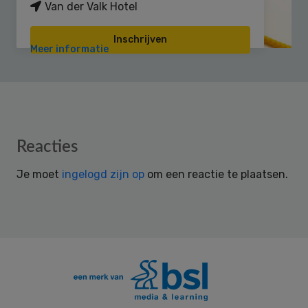
Van der Valk Hotel
Inschrijven
Meer informatie
Reader
Reacties
Interactions
Je moet
ingelogd zijn op
om een reactie te plaatsen.