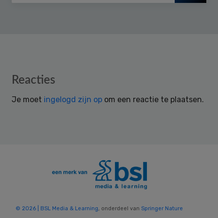
Reader
Reacties
Interactions
Je moet
ingelogd zijn op
om een reactie te plaatsen.
© 2026 | BSL Media & Learning
, onderdeel van
Springer Nature