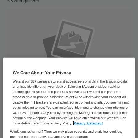
33 keer gelezen
We Care About Your Privacy
We and our
887
partners store and access personal data, like browsing data
or unique identifiers, on your device. Selecting I Accept enables tracking
technologies to support the purposes shown under we and our partners
process data to provide. Selecting Reject All or withdrawing your consent will
disable them. If trackers are disabled, some content and ads you see may not
be as relevant to you. You can resurface this menu to change your choices or
TSN Thuiszorg gaat nog eens zo’n 200
withdraw consent at any time by clicking the Manage Preferences link on the
bottom of the webpage. Your choices will have effect within our Website. For
banen schrappen. Dit komt bovenop de
more details, refer to our Privacy Policy.
Privacy Statement
honderden eerder aangekondigde
Would you rather not? Then we only place essential and statistical cookies,
these do not record any data about you as a person