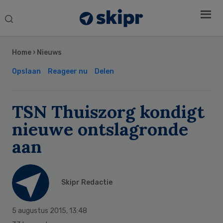
Search
this
Secondary
website
Sidebar
Home
›
Nieuws
Opslaan
Reageer nu
Delen
TSN Thuiszorg kondigt
nieuwe ontslagronde
aan
Skipr Redactie
5 augustus 2015
,
13:48