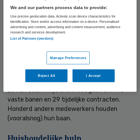
ontslagen. Dat heeft de
We and our partners process data to provide:
thuiszorgorganisatie bekend gemaakt.
Use precise geolocation data. Actively scan device characteristics for
identification. Store and/or access information on a device. Personalised
In Kampen kregen 34 medewerkers met een
advertising and content, advertising and content measurement, audience
research and services development.
vast contract ontslag aangezegd, zo meldt
List of Partners (vendors)
dagblad
De Stentor
. Daar vielen eerder dit
jaar al 76 ontslagen.
Manage Preferences
In Stadskanaal hebben 169 medewerkers
Reject All
I Accept
van TSN Thuiszorg te horen gekregen dat
ze hun baan kwijtraken. Het gaat om 140
vaste banen en 29 tijdelijke contracten.
Honderd andere medewerkers houden
(vooralsnog) hun baan.
Huishoudelijke hulp