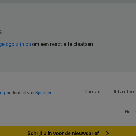
s
gelogd zijn op
om een reactie te plaatsen.
Contact
Advertere
ing
, onderdeel van
Springer
Het l
Schrijf u in voor de nieuwsbrief