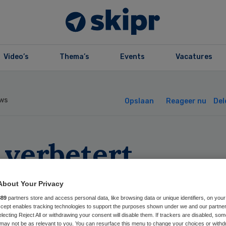
Video’s
Thema’s
Events
Vacatures
ws
Opslaan
Reageer nu
Del
 verbetert
sporing
About Your Privacy
ostaatkanker
889
partners store and access personal data, like browsing data or unique identifiers, on your
Accept enables tracking technologies to support the purposes shown under we and our partne
electing Reject All or withdrawing your consent will disable them. If trackers are disabled, so
may not be as relevant to you. You can resurface this menu to change your choices or withd