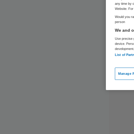
any time by c
Website. For 
Would you rat
person
We and ou
Use precise g
device. Pers
development
List of Part
Manage P