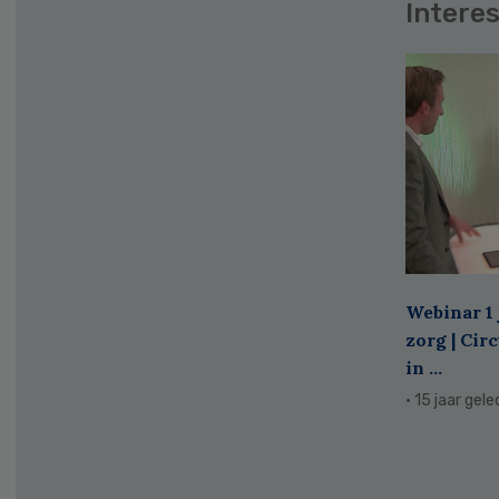
Interes
Webinar 1 
zorg | Cir
in ...
· 15 jaar gel