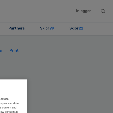
Searc
Inloggen
this
websit
Partners
Skipr
99
Skipr
22
Primary
Sidebar
en
Print
 device.
rs process data
me content and
raw consent at