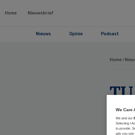
Home
Nieuwsbrief
Nieuws
Opinie
Podcast
Home
›
Nieu
TU
op
We Care 
pr
We and our
Selecting I 
to provide. S
ads you see 