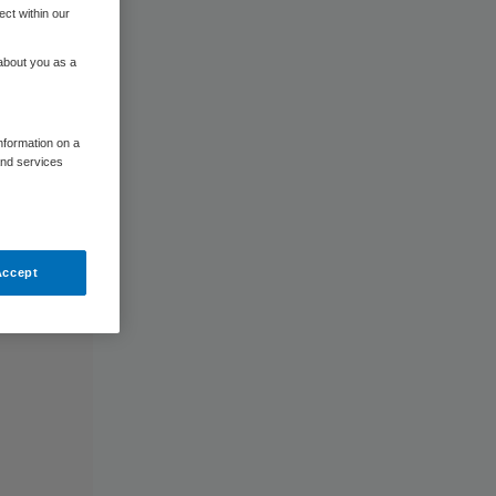
ect within our
 about you as a
information on a
and services
Accept