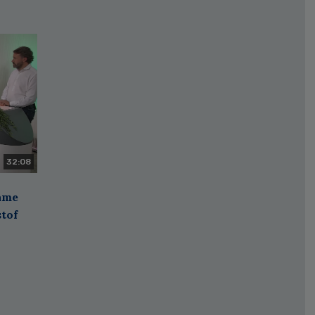
32:08
zame
stof