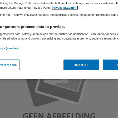
licking the Manage Preferences link on the bottom of the webpage. Your choices will have eff
more details, refer to our Privacy Policy.
Privacy Statement
her not? Then we only place essential and statistical cookies, these do not record any data
Skipr Redactie
7 december 2010
,
13:13
38 keer gelezen
r partners process data to provide:
eolocation data. Actively scan device characteristics for identification. Store and/or access 
onalised advertising and content, advertising and content measurement, audience research 
.
ners (vendors)
references
Reject All
I 