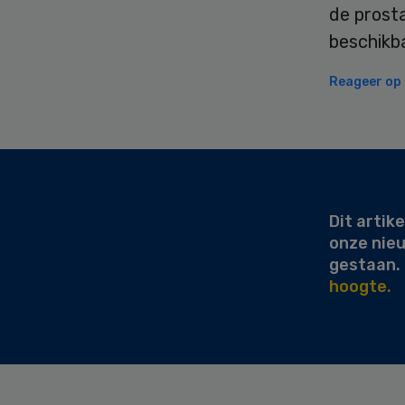
de prosta
beschikba
Reageer op d
Secondary
Sidebar
Dit artike
onze nie
gestaan.
hoogte.