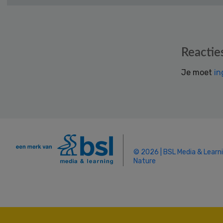
Reader
Reactie
Interactions
Je moet
in
© 2026 | BSL Media & Learn
Nature