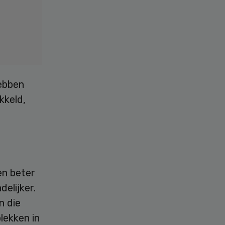
ebben
kkeld,
en beter
elijker.
n die
lekken in