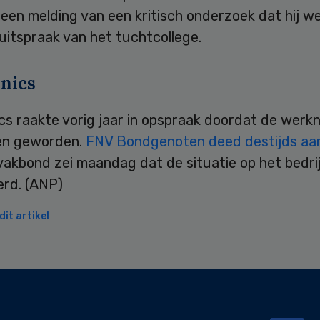
en melding van een kritisch onderzoek dat hij we
uitspraak van het tuchtcollege.
onics
ics raakte vorig jaar in opspraak doordat de wer
en geworden.
FNV Bondgenoten deed destijds aa
vakbond zei maandag dat de situatie op het bedri
erd. (ANP)
it artikel