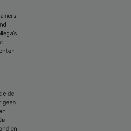
ainers
ond
llega’s
at
achten
rde de
r geen
een
De
tond en