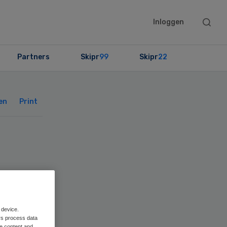
Searc
Inloggen
this
websit
Partners
Skipr
99
Skipr
22
Primary
Sidebar
en
Print
 device.
rs process data
me content and