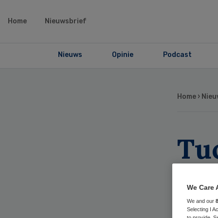
Home
Nieuwsbrief
Nieuws
Opinie
Podcast
Home
›
Nieu
Tu
wa
We Care 
mi
We and our
Selecting I 
to provide. S