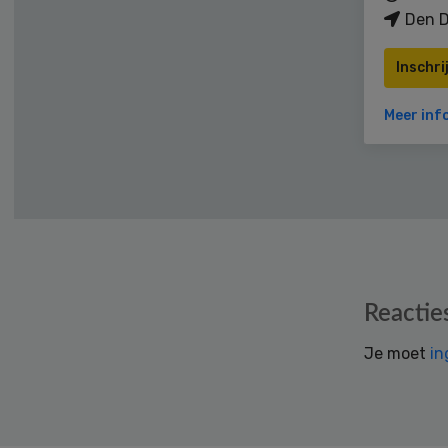
Den D
Inschri
Meer inf
Reader
Reactie
Interactions
Je moet
in