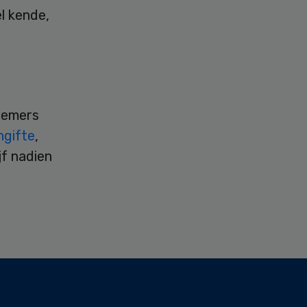
l kende,
knemers
ngifte
,
jf nadien