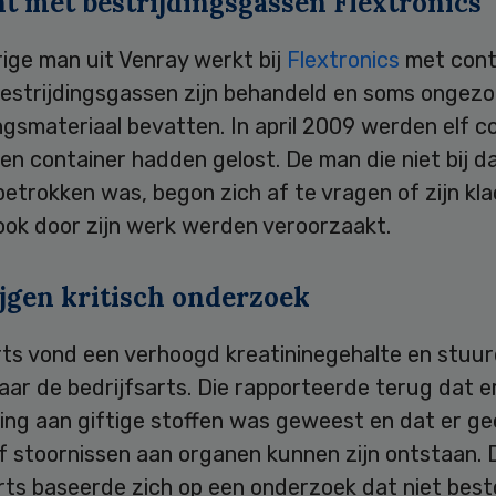
nt met bestrijdingsgassen Flextronics
ige man uit Venray werkt bij
Flextronics
met cont
bestrijdingsgassen zijn behandeld en soms ongez
gsmateriaal bevatten. In april 2009 werden elf co
een container hadden gelost. De man die niet bij d
betrokken was, begon zich af te vragen of zijn kl
ook door zijn werk werden veroorzaakt.
jgen kritisch onderzoek
rts vond een verhoogd kreatininegehalte en stuu
aar de bedrijfsarts. Die rapporteerde terug dat e
ling aan giftige stoffen was geweest en dat er g
f stoornissen aan organen kunnen zijn ontstaan. 
arts baseerde zich op een onderzoek dat niet bes