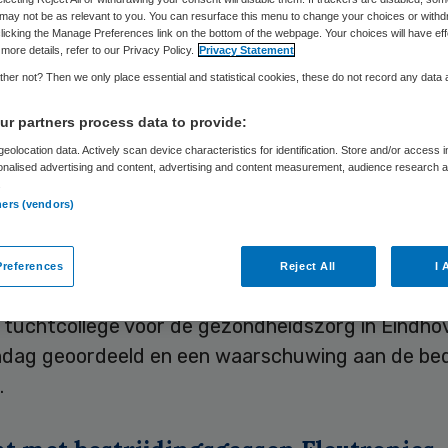
rijfsarts
may not be as relevant to you. You can resurface this menu to change your choices or withd
licking the Manage Preferences link on the bottom of the webpage. Your choices will have eff
more details, refer to our Privacy Policy.
Privacy Statement
her not? Then we only place essential and statistical cookies, these do not record any data
Skipr Redactie
2 augustus 2010
,
12:57
28 keer gelezen
r partners process data to provide:
eolocation data. Actively scan device characteristics for identification. Store and/or access 
onalised advertising and content, advertising and content measurement, audience research 
.
fsarts van het bedrijf Flextronics in Venray heeft 
ners (vendors)
 informatie gepresenteerd aan de huisarts van ee
gazijnmedewerker die klaagde over hoofdpijn, hui
references
Reject All
I 
tratieproblemen, mogelijk veroorzaakt door zijn 
l tuchtcollege voor de gezondheidszorg in Eindho
dag geoordeeld en een waarschuwing aan de bed
.