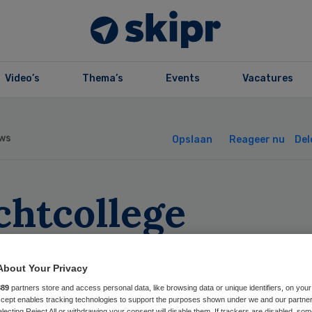
Video’s
Thema’s
Events
Vacatures
ws
Opslaan
Reageer nu
Del
chtcollege
arschuwt
About Your Privacy
sleidende
889
partners store and access personal data, like browsing data or unique identifiers, on your
Accept enables tracking technologies to support the purposes shown under we and our partne
electing Reject All or withdrawing your consent will disable them. If trackers are disabled, so