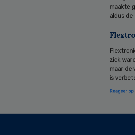
maakte ge
aldus de 
Flextr
Flextron
ziek war
maar de 
is verbet
Reageer op d
Secondary
Sidebar