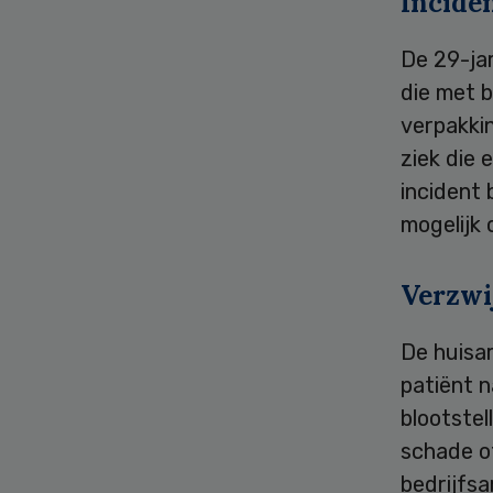
Incide
De 29-jar
die met 
verpakkin
ziek die 
incident 
mogelijk 
Verzwi
De huisa
patiënt n
blootstel
schade o
bedrijfs