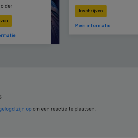
older
Inschrijven
jven
Meer informatie
ormatie
s
gelogd zijn op
om een reactie te plaatsen.