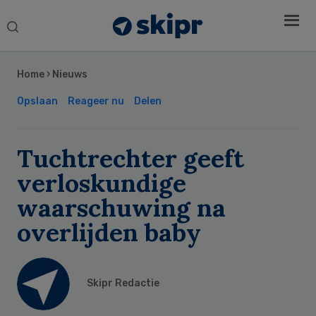
Search
this
Secondary
website
Sidebar
Home
›
Nieuws
Opslaan
Reageer nu
Delen
Tuchtrechter geeft
verloskundige
waarschuwing na
overlijden baby
Skipr Redactie