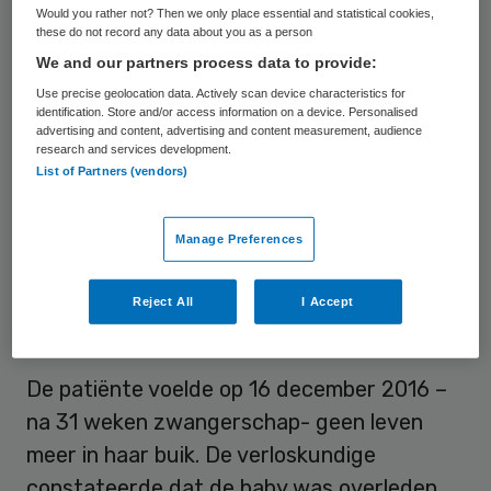
Would you rather not? Then we only place essential and statistical cookies,
en de etniciteit van de patiënte deed de
these do not record any data about you as a person
verloskundige vermoeden dat er sprake zou
We and our partners process data to provide:
kunnen zijn van zwangerschapsdiabetes.
Use precise geolocation data. Actively scan device characteristics for
identification. Store and/or access information on a device. Personalised
Uit een latere echo bleek dat de
advertising and content, advertising and content measurement, audience
research and services development.
buikomvang van de baby aanzienlijk was
List of Partners (vendors)
afgenomen. Dit was voor de verloskundige
reden om zwangerschapsdiabetes uit te
Manage Preferences
sluiten.
Reject All
I Accept
Doorgeboren zoon
De patiënte voelde op 16 december 2016 –
na 31 weken zwangerschap- geen leven
meer in haar buik. De verloskundige
constateerde dat de baby was overleden,