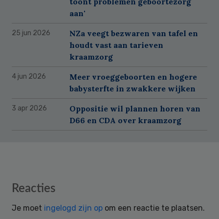
toont problemen geboortezorg
aan'
NZa veegt bezwaren van tafel en
25 jun 2026
houdt vast aan tarieven
kraamzorg
Meer vroeggeboorten en hogere
4 jun 2026
babysterfte in zwakkere wijken
Oppositie wil plannen horen van
3 apr 2026
D66 en CDA over kraamzorg
Reader
Reacties
Interactions
Je moet
ingelogd zijn op
om een reactie te plaatsen.