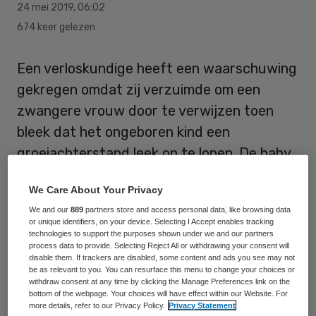
24 mei 2019
,
06:02
674 keer gelezen
Een verloskundige heeft een waarschuwing
gekregen omdat zij verzuimde om een
zwangere vrouw door te verwijzen toen
bleek dat het ongeboren kind een
groeiachterstand leek op te lopen. De baby
werd na ruim 31 weken zwangerschap
We Care About Your Privacy
doodgeboren.
We and our
889
partners store and access personal data, like browsing data
or unique identifiers, on your device. Selecting I Accept enables tracking
De patiënte was onder begeleiding van de
technologies to support the purposes shown under we and our partners
process data to provide. Selecting Reject All or withdrawing your consent will
verloskundige bij haar derde zwangerschap.
disable them. If trackers are disabled, some content and ads you see may not
Zij was 9 februari 2017 uitgerekend. Bij het
be as relevant to you. You can resurface this menu to change your choices or
withdraw consent at any time by clicking the Manage Preferences link on the
maken van een echo bleek de baby vrij groot
bottom of the webpage. Your choices will have effect within our Website. For
more details, refer to our Privacy Policy.
Privacy Statement
te zijn. Dit in combinatie met het hoge BMI