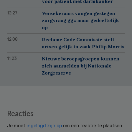
voor patiënt met darmkanker
Verzekeraars vangen gestegen
13:27
zorgvraag ggz maar gedeeltelijk
op
Reclame Code Commissie stelt
12:08
artsen gelijk in zaak Philip Morris
Nieuwe beroepsgroepen kunnen
11:23
zich aanmelden bij Nationale
Zorgreserve
Reader
Reacties
Interactions
Je moet
ingelogd zijn op
om een reactie te plaatsen.