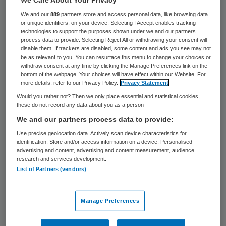
23 keer gelezen
We and our
889
partners store and access personal data, like browsing data
or unique identifiers, on your device. Selecting I Accept enables tracking
Acht bewoners en vier medewerkers van
technologies to support the purposes shown under we and our partners
process data to provide. Selecting Reject All or withdrawing your consent will
verpleeghuis Oosterhof in Den Bosch zijn
disable them. If trackers are disabled, some content and ads you see may not
be as relevant to you. You can resurface this menu to change your choices or
besmet met de MRSA-bacterie. Dat blijkt
withdraw consent at any time by clicking the Manage Preferences link on the
uit onderzoek van de GGD.
bottom of the webpage. Your choices will have effect within our Website. For
more details, refer to our Privacy Policy.
Privacy Statement
Would you rather not? Then we only place essential and statistical cookies,
Om
verdere verspreiding
tegen te gaan is
these do not record any data about you as a person
een deel van de besmette afdeling
We and our partners process data to provide:
gesloten. Alle betrokkenen en de Inspectie
Use precise geolocation data. Actively scan device characteristics for
identification. Store and/or access information on a device. Personalised
voor de Gezondheidszorg (IGZ) zijn
advertising and content, advertising and content measurement, audience
research and services development.
geïnformeerd over de stand van zaken.
List of Partners (vendors)
Herhaling
Manage Preferences
Het verpleeghuis, dat onderdeel is van de