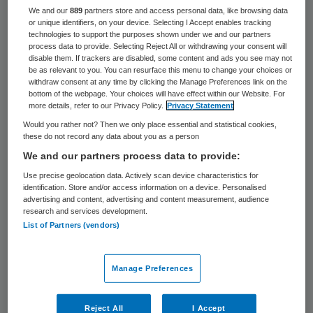
We and our
889
partners store and access personal data, like browsing data
en ChristenUnie krijgen drie departementen
or unique identifiers, on your device. Selecting I Accept enables tracking
twee ministers. Volksgezondheid, Welzijn en
technologies to support the purposes shown under we and our partners
process data to provide. Selecting Reject All or withdrawing your consent will
Sport (VWS) is daar een van. Dat hebben de
disable them. If trackers are disabled, some content and ads you see may not
be as relevant to you. You can resurface this menu to change your choices or
partijen woensdag afgesproken.
withdraw consent at any time by clicking the Manage Preferences link on the
bottom of the webpage. Your choices will have effect within our Website. For
more details, refer to our Privacy Policy.
Privacy Statement
Er komt op VWS een minister van langdurige
Would you rather not? Then we only place essential and statistical cookies,
zorg en een belast met ziekenhuiszorg. Er
these do not record any data about you as a person
wordt nog gesproken over het belasten van
We and our partners process data to provide:
een van deze beide bewindslieden met
Use precise geolocation data. Actively scan device characteristics for
identification. Store and/or access information on a device. Personalised
familie- of ouderenzaken.
advertising and content, advertising and content measurement, audience
research and services development.
List of Partners (vendors)
De andere departementen die twee
ministers krijgen zijn Onderwijs en Veiligheid
Manage Preferences
& Justitie. Ingewijden bevestigen
berichtgeving in de Telegraaf hierover. In
Reject All
I Accept