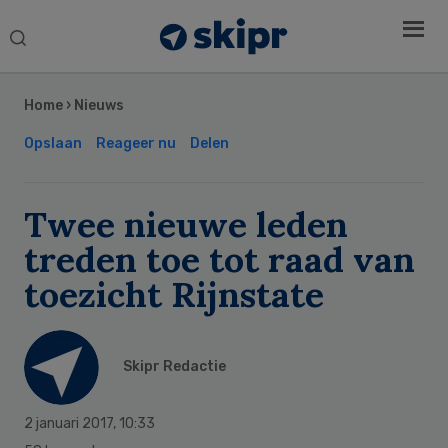
Search
this
Secondary
website
Sidebar
Home
›
Nieuws
Opslaan
Reageer nu
Delen
Twee nieuwe leden
treden toe tot raad van
toezicht Rijnstate
Skipr Redactie
2 januari 2017
,
10:33