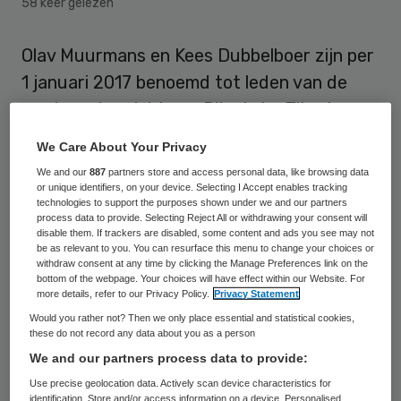
58 keer gelezen
Olav Muurmans en Kees Dubbelboer zijn per
1 januari 2017 benoemd tot leden van de
raad van toezicht van Rijnstate. Zij volgen
Peter van Leeuwen en Han Looten op, die
We Care About Your Privacy
beiden terugtreden vanwege het
We and our
887
partners store and access personal data, like browsing data
volbrengen van hun maximale statutaire
or unique identifiers, on your device. Selecting I Accept enables tracking
technologies to support the purposes shown under we and our partners
termijn van acht jaar.
process data to provide. Selecting Reject All or withdrawing your consent will
disable them. If trackers are disabled, some content and ads you see may not
be as relevant to you. You can resurface this menu to change your choices or
Kees Dubbelboer is een finance professional
withdraw consent at any time by clicking the Manage Preferences link on the
bottom of the webpage. Your choices will have effect within our Website. For
met brede internationale ervaring. Hij is
more details, refer to our Privacy Policy.
Privacy Statement
onder meer werkzaam geweest bij Alliander
Would you rather not? Then we only place essential and statistical cookies,
these do not record any data about you as a person
als Manager Corporate Control en
We and our partners process data to provide:
bekleedde verschillende (senior)
Use precise geolocation data. Actively scan device characteristics for
managementposities bij Royal Dutch Shell.
identification. Store and/or access information on a device. Personalised