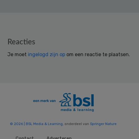
Reader
Reacties
Interactions
Je moet
ingelogd zijn op
om een reactie te plaatsen.
© 2026 | BSL Media & Learning
, onderdeel van
Springer Nature
Contact
Adverteren