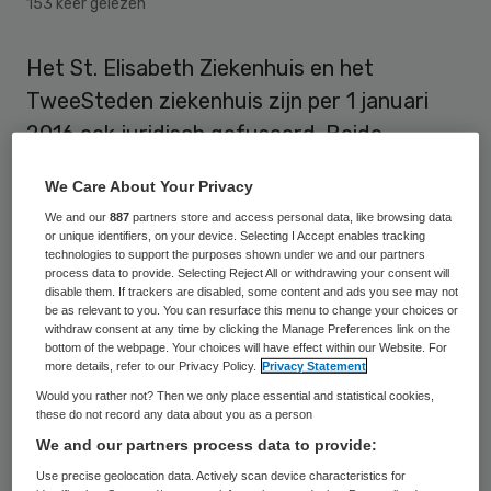
153 keer gelezen
Het St. Elisabeth Ziekenhuis en het
TweeSteden ziekenhuis zijn per 1 januari
2016 ook juridisch gefuseerd. Beide
stichtingen die de ziekenhuizen besturen
We Care About Your Privacy
zijn overgegaan in één nieuwe stichting:
We and our
887
partners store and access personal data, like browsing data
Stichting Elisabeth-TweeSteden Ziekenhuis
or unique identifiers, on your device. Selecting I Accept enables tracking
technologies to support the purposes shown under we and our partners
(ETZ).
process data to provide. Selecting Reject All or withdrawing your consent will
disable them. If trackers are disabled, some content and ads you see may not
be as relevant to you. You can resurface this menu to change your choices or
De diverse vestigingen van het nieuwe
withdraw consent at any time by clicking the Manage Preferences link on the
ziekenhuis in Tilburg, Waalwijk en Oisterwijk
bottom of the webpage. Your choices will have effect within our Website. For
more details, refer to our Privacy Policy.
Privacy Statement
blijven hun poliklinische zorg op alle locaties
Would you rather not? Then we only place essential and statistical cookies,
aanbieden. Wel worden binnen de Tilburgse
these do not record any data about you as a person
We and our partners process data to provide:
locaties verpleegafdelingen van
Use precise geolocation data. Actively scan device characteristics for
verschillende specialismen geconcentreerd.