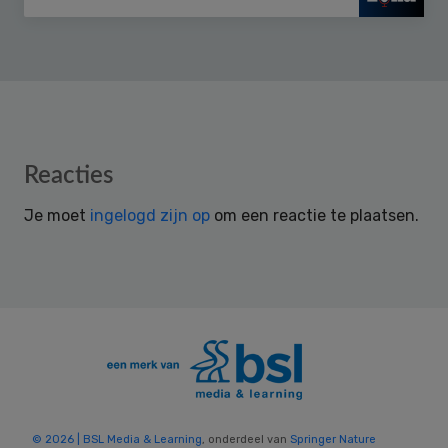
Reader
Reacties
Interactions
Je moet
ingelogd zijn op
om een reactie te plaatsen.
© 2026 | BSL Media & Learning
, onderdeel van
Springer Nature