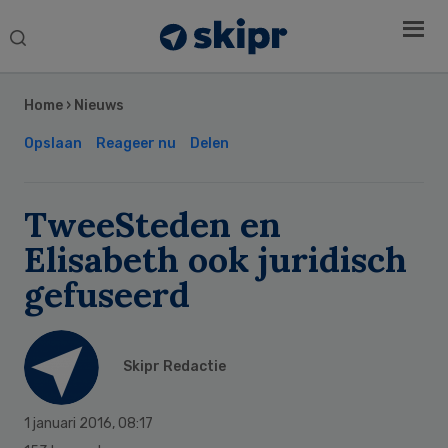
Search
this
Secondary
website
Sidebar
Home
›
Nieuws
Opslaan
Reageer nu
Delen
TweeSteden en
Elisabeth ook juridisch
gefuseerd
Skipr Redactie
1 januari 2016
,
08:17