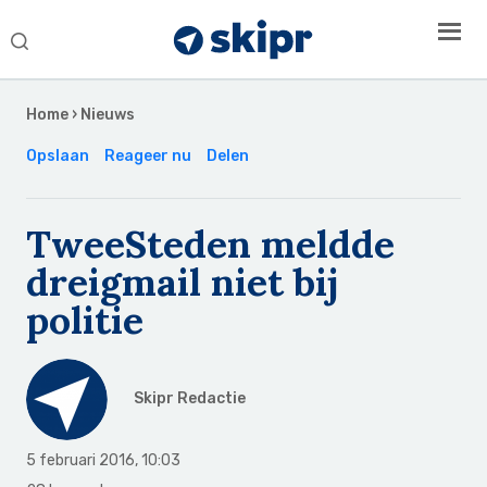
Search
this
Secondary
website
Sidebar
Home
›
Nieuws
Opslaan
Reageer nu
Delen
TweeSteden meldde
dreigmail niet bij
politie
Skipr Redactie
5 februari 2016
,
10:03