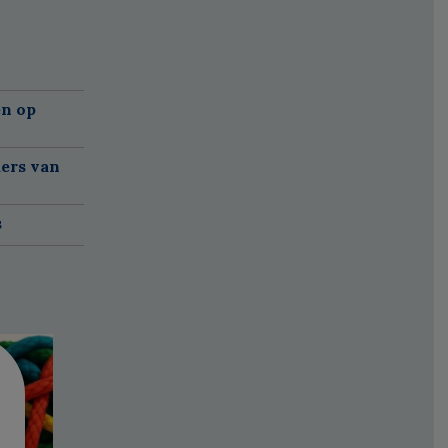
'
n op
ers van
s