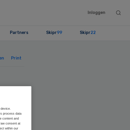
Searc
Inloggen
this
websit
Partners
Skipr
99
Skipr
22
Primary
Sidebar
en
Print
or
 device.
rs process data
me content and
raw consent at
ect within our