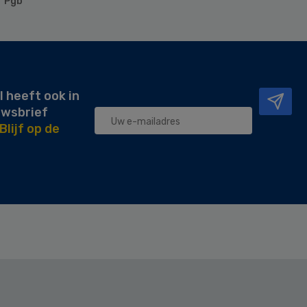
Pgb
l heeft ook in
uwsbrief
Blijf op de