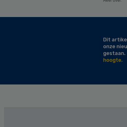
Meer over:
Secondary
Sidebar
Dit artike
onze nie
gestaan.
hoogte.