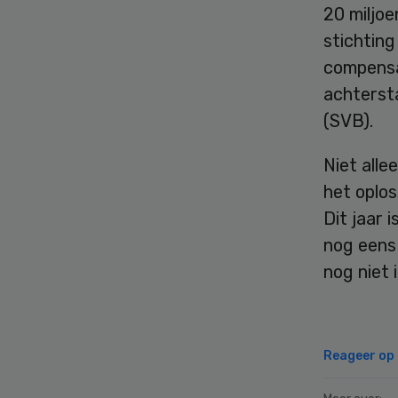
20 miljoe
stichting
compensa
achtersta
(SVB).
Niet alle
het oplos
Dit jaar 
nog eens 
nog niet 
Reageer op d