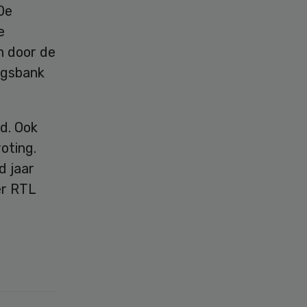
 De
e
n door de
ingsbank
d. Ook
oting.
d jaar
er RTL