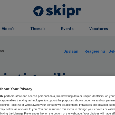
Video’s
Thema’s
Events
Vacatures
ws
Opslaan
Reageer nu
Del
intig miljoen vo
b-gedupeerden’
About Your Privacy
887
partners store and access personal data, like browsing data or unique identifiers, on your
Accept enables tracking technologies to support the purposes shown under we and our partne
electing Reject All or withdrawing your consent will disable them. If trackers are disabled, so
may not be as relevant to you. You can resurface this menu to change your choices or withd
licking the Manage Preferences link on the bottom of the webpage. Your choices will have eff