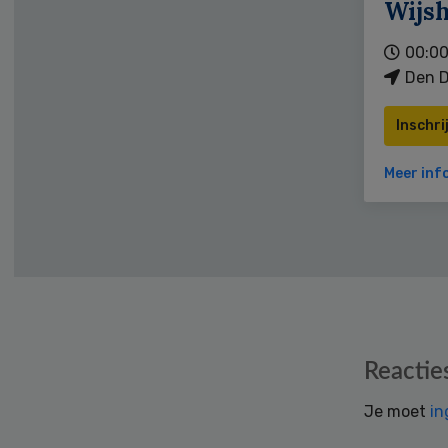
Wijs
00:00
Den D
Inschri
Meer inf
Reader
Reactie
Interactions
Je moet
in