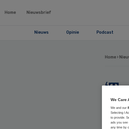
Home
Nieuwsbrief
Nieuws
Opinie
Podcast
Home
›
Nieu
‘Tw
pg
We Care 
We and our
Selecting I 
to provide. S
ads you see 
any time by c