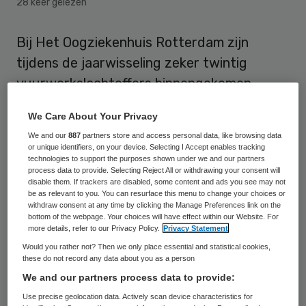
28 keer gelezen
Bij Het Oogziekenhuis Rotterdam zijn
tijdens de jaarwisseling zeker twintig
vuurwerkslachtoffers binnengekomen,
meldde het enige zelfstandige
We Care About Your Privacy
oogziekenhuis in Nederland
We and our
887
partners store and access personal data, like browsing data
zaterdagochtend.
or unique identifiers, on your device. Selecting I Accept enables tracking
technologies to support the purposes shown under we and our partners
process data to provide. Selecting Reject All or withdrawing your consent will
disable them. If trackers are disabled, some content and ads you see may not
Slachtoffers
be as relevant to you. You can resurface this menu to change your choices or
withdraw consent at any time by clicking the Manage Preferences link on the
bottom of the webpage. Your choices will have effect within our Website. For
Van de slachtoffers was de helft
more details, refer to our Privacy Policy.
Privacy Statement
omstander. Zaterdagochtend worden in het
Would you rather not? Then we only place essential and statistical cookies,
these do not record any data about you as a person
ziekenhuis al vier slachtoffers geopereerd.
We and our partners process data to provide:
In twee gevallen gaat het om kinderen van
Use precise geolocation data. Actively scan device characteristics for
onder de 13 jaar die geen vuurwerkbril op