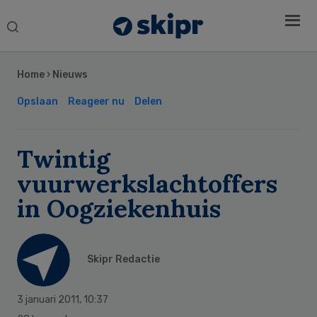
Search
this
Secondary
website
Sidebar
Home
›
Nieuws
Opslaan
Reageer nu
Delen
Twintig
vuurwerkslachtoffers
in Oogziekenhuis
Skipr Redactie
3 januari 2011
,
10:37