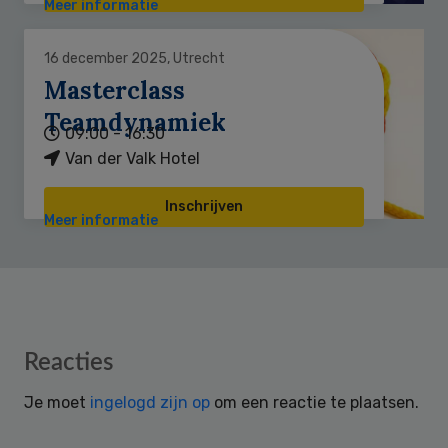
Meer informatie
16 december 2025, Utrecht
Masterclass
Teamdynamiek
09:00 - 16:30
Van der Valk Hotel
Inschrijven
Meer informatie
Reader
Reacties
Interactions
Je moet
ingelogd zijn op
om een reactie te plaatsen.