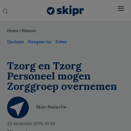
Search
this
Secondary
website
Sidebar
Home
›
Nieuws
Opslaan
Reageer nu
Delen
Tzorg en Tzorg
Personeel mogen
Zorggroep overnemen
Skipr Redactie
22 december 2015
,
10:43