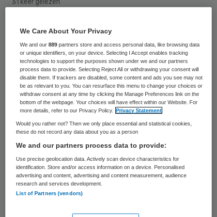
31 keer gelezen
Tzorg en Tzorg Personeel mogen Zorggroep
We Care About Your Privacy
Noord-en Midden-Limburg overnemen. Dat
We and our
889
partners store and access personal data, like browsing data
or unique identifiers, on your device. Selecting I Accept enables tracking
heeft de Autoriteit Consument & Markt
technologies to support the purposes shown under we and our partners
process data to provide. Selecting Reject All or withdrawing your consent will
(ACM) omdat er na de overname voldoende
disable them. If trackers are disabled, some content and ads you see may not
concurrentie overblijft.
be as relevant to you. You can resurface this menu to change your choices or
withdraw consent at any time by clicking the Manage Preferences link on the
bottom of the webpage. Your choices will have effect within our Website. For
De ACM stelt geen reden te hebben om aan
more details, refer to our Privacy Policy.
Privacy Statement
Would you rather not? Then we only place essential and statistical cookies,
te nemen dat de concentratie “de
these do not record any data about you as a person
daadwerkelijke mededinging op de
We and our partners process data to provide:
Nederlandse markt of een deel daarvan op
Use precise geolocation data. Actively scan device characteristics for
identification. Store and/or access information on a device. Personalised
significante wijze zou kunnen belemmeren”.
advertising and content, advertising and content measurement, audience
Voor de overname is dan ook geen
research and services development.
List of Partners (vendors)
vergunning vereist.