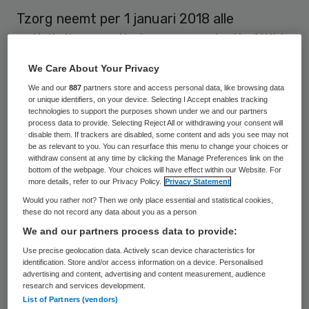
Tzorg neemt per 1 januari 2018 alle
activiteiten van thuiszorgorganisatie Altijd
Zorg Aanwezig (AZA) over. Hierover hebben
We Care About Your Privacy
de partijen overeenstemming bereikt,
We and our
887
partners store and access personal data, like browsing data
maakten zij dinsdag bekend.
or unique identifiers, on your device. Selecting I Accept enables tracking
technologies to support the purposes shown under we and our partners
process data to provide. Selecting Reject All or withdrawing your consent will
AZA levert in 25 gemeenten in Noord-
disable them. If trackers are disabled, some content and ads you see may not
be as relevant to you. You can resurface this menu to change your choices or
Holland huishoudelijke hulp en individuele
withdraw consent at any time by clicking the Manage Preferences link on the
bottom of the webpage. Your choices will have effect within our Website. For
begeleiding. Na de overname treden de
more details, refer to our Privacy Policy.
Privacy Statement
meer dan 750 medewerkers van AZA in
Would you rather not? Then we only place essential and statistical cookies,
these do not record any data about you as a person
dienst bij Tzorg. Zo’n 3.800 cliënten van ASA
We and our partners process data to provide:
behouden hun hierdoor hun vaste
Use precise geolocation data. Actively scan device characteristics for
medewerkers.
identification. Store and/or access information on a device. Personalised
advertising and content, advertising and content measurement, audience
research and services development.
Jos Struik, directeur van AZA: “Er is de
List of Partners (vendors)