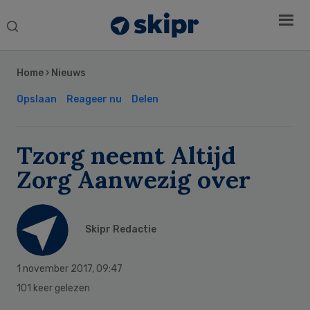
Search
this
Secondary
website
Sidebar
Home
›
Nieuws
Opslaan
Reageer nu
Delen
Tzorg neemt Altijd
Zorg Aanwezig over
Skipr Redactie
1 november 2017
,
09:47
101 keer gelezen