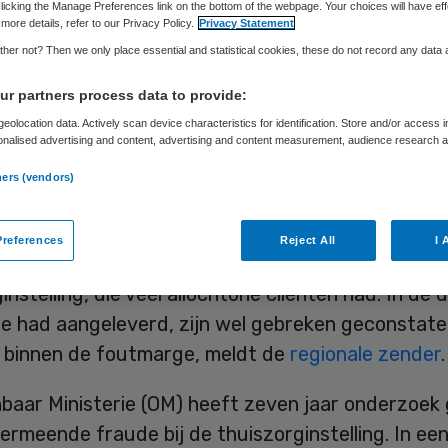
Skipr Redactie
17 december 2015
,
08:14
156 keer gelezen
licking the Manage Preferences link on the bottom of the webpage. Your choices will have eff
more details, refer to our Privacy Policy.
Privacy Statement
her not? Then we only place essential and statistical cookies, these do not record any data
orgorganisatie UenZo uit Rotterdam is volledig
r partners process data to provide:
roken van fraude. De rechtbank in Rotterdam zegt
eolocation data. Actively scan device characteristics for identification. Store and/or access 
onalised advertising and content, advertising and content measurement, audience research 
js is dat UenZo voor miljoenen euro’s onterecht 
.
ners (vendors)
erd. Dit schrijft RTV Rijnmond.
de rechter was de administratie van UenZo welisw
references
Reject All
I 
maar dat had te maken met de snelle groei van de
instelling, die veel allochtone cliënten had. In de 
tie had aangeleverd, zijn wel gebreken geconstat
en binnen de foutmarge, meldt de
regionale zender
.
baar Ministerie (OM) heeft zeven jaar onderzoek
ermeende fraude bij de thuiszorginstelling. In een