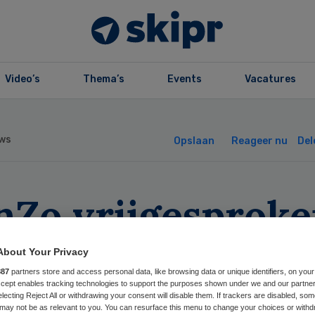
Video’s
Thema’s
Events
Vacatures
ws
Opslaan
Reageer nu
Del
nZo vrijgesprok
n zorgfraude
About Your Privacy
887
partners store and access personal data, like browsing data or unique identifiers, on your
Accept enables tracking technologies to support the purposes shown under we and our partne
electing Reject All or withdrawing your consent will disable them. If trackers are disabled, so
may not be as relevant to you. You can resurface this menu to change your choices or withd