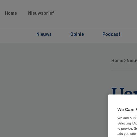
Home
Nieuwsbrief
Nieuws
Opinie
Podcast
Home
›
Nieu
Ue
va
We Care 
We and our
Selecting I 
to provide. S
ads you see 