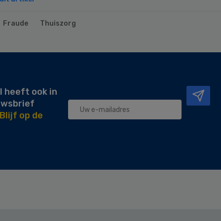
Fraude
Thuiszorg
l heeft ook in
uwsbrief
Blijf op de