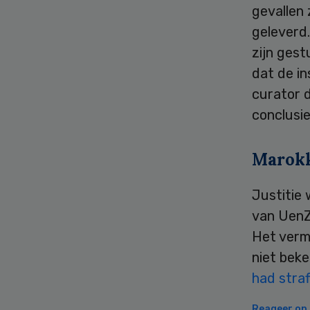
gevallen
geleverd
zijn ges
dat de in
curator d
conclusie
Marok
Justitie
van UenZ
Het vermo
niet beke
had straf
Reageer op d