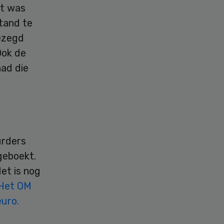
et was
tand te
gezegd
Ook de
had die
urders
geboekt.
et is nog
Het OM
euro.