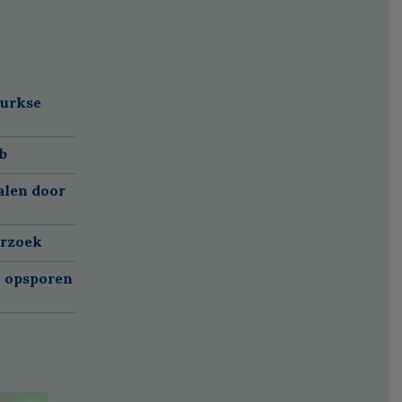
Turkse
b
alen door
erzoek
n opsporen