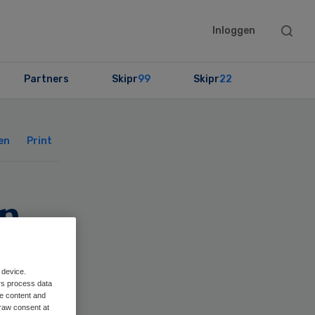
Searc
Inloggen
this
websit
Partners
Skipr
99
Skipr
22
Primary
Sidebar
en
Print
en
 device.
rs process data
me content and
raw consent at