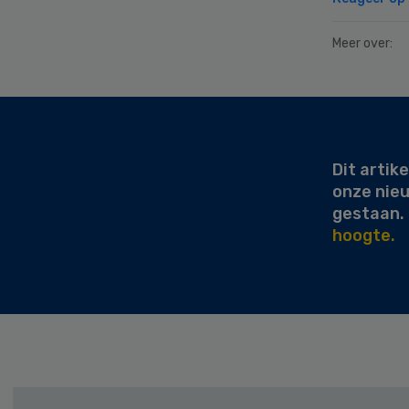
Meer over:
Secondary
Sidebar
Dit artike
onze nie
gestaan.
hoogte.