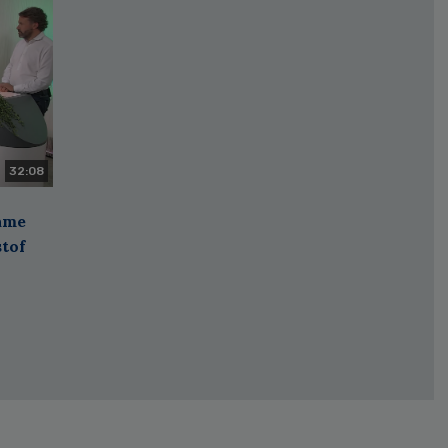
32:08
zame
stof