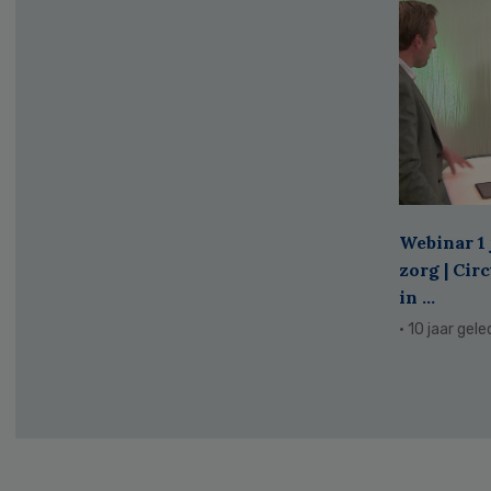
Webinar 1 
zorg | Cir
in ...
· 10 jaar gel