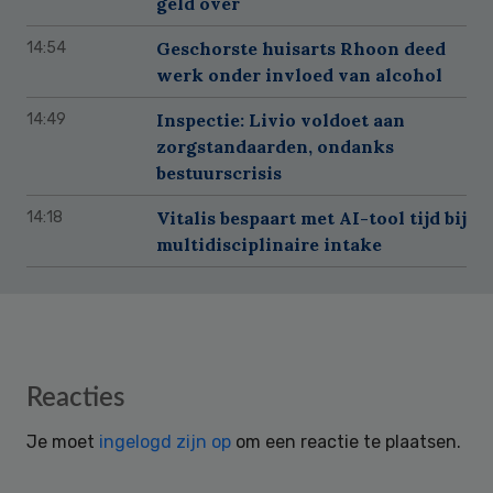
geld over
Geschorste huisarts Rhoon deed
14:54
werk onder invloed van alcohol
Inspectie: Livio voldoet aan
14:49
zorgstandaarden, ondanks
bestuurscrisis
Vitalis bespaart met AI-tool tijd bij
14:18
multidisciplinaire intake
Reader
Reacties
Interactions
Je moet
ingelogd zijn op
om een reactie te plaatsen.