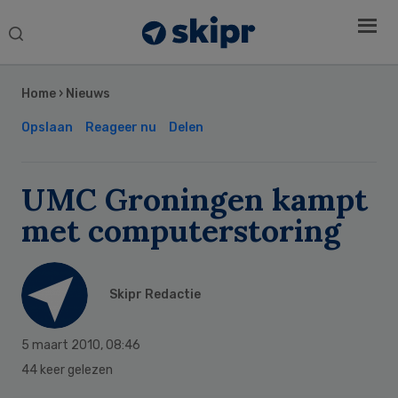
Search
this
Secondary
website
Sidebar
Home
›
Nieuws
Opslaan
Reageer nu
Delen
UMC Groningen kampt
met computerstoring
Skipr Redactie
5 maart 2010
,
08:46
44 keer gelezen