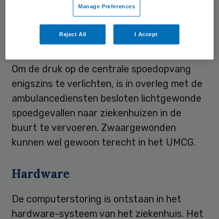
Manage Preferences
handmatig moeten worden verricht.
Reject All
I Accept
Lichtgewonden
Om de druk op de centrale spoedopvang
enigszins te verlichten, is in overleg met de
ambulancediensten besloten lichtgewonde
spoedgevallen naar ziekenhuizen in de
buurt te vervoeren. Zwaargewonden
kunnen wel gewoon terecht in het UMCG.
Hardware
De computerstoring is ontstaan in het
hardware-systeem van het ziekenhuis. Het