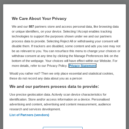
Het Universitair Medisch Centrum
Groningen (UMCG) kampt sinds twee dagen
We Care About Your Privacy
met een grote computerstoring. Dat
We and our
887
partners store and access personal data, like browsing data
or unique identifiers, on your device. Selecting I Accept enables tracking
meldde een woordvoerster van het
technologies to support the purposes shown under we and our partners
ziekenhuis donderdag.
process data to provide. Selecting Reject All or withdrawing your consent will
disable them. If trackers are disabled, some content and ads you see may not
be as relevant to you. You can resurface this menu to change your choices or
withdraw consent at any time by clicking the Manage Preferences link on the
Vertraging
bottom of the webpage. Your choices will have effect within our Website. For
more details, refer to our Privacy Policy.
Privacy Statement
Would you rather not? Then we only place essential and statistical cookies,
Volgens de zegsvrouw leidt de storing niet
these do not record any data about you as a person
tot gevaarlijke situaties voor patiënten en
We and our partners process data to provide:
kunnen geplande operaties gewoon
Use precise geolocation data. Actively scan device characteristics for
identification. Store and/or access information on a device. Personalised
doorgang vinden.
De storing
levert vooral
advertising and content, advertising and content measurement, audience
ongemak en vertraging op, omdat
research and services development.
List of Partners (vendors)
processen die normaal digitaal verlopen,
zoals het aanvragen van röntgenfoto’s, nu