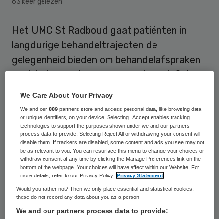
63 keer gelezen
Het UMC St Radboud gaat patiënten in
langdurige behandeltrajecten de
gelegenheid bieden om behandelafspraken
vast te leggen in een overeenkomst. Ook
krijgen patiënten de kans om vergaderingen
We Care About Your Privacy
van het behandelteam bij te wonen en komt
We and our
889
partners store and access personal data, like browsing data
er een contactgarantie, waardoor
or unique identifiers, on your device. Selecting I Accept enables tracking
technologies to support the purposes shown under we and our partners
patiënten altijd bij de eigen behandelend
process data to provide. Selecting Reject All or withdrawing your consent will
disable them. If trackers are disabled, some content and ads you see may not
arts terecht kunnen.
be as relevant to you. You can resurface this menu to change your choices or
withdraw consent at any time by clicking the Manage Preferences link on the
bottom of the webpage. Your choices will have effect within our Website. For
De plannen van het Radboud werden door
more details, refer to our Privacy Policy.
Privacy Statement
bestuurder Cathy van Beek uiteengezet
Would you rather not? Then we only place essential and statistical cookies,
these do not record any data about you as a person
tijdens de TEDxMaastricht.”Patiënten in
We and our partners process data to provide:
een ziekenhuis zouden uitgenodigd moeten