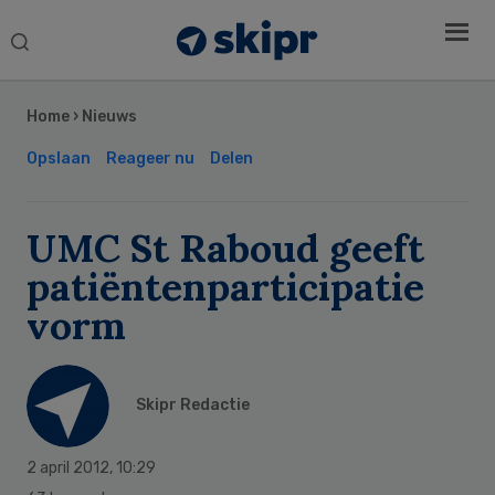
Search
this
Secondary
website
Sidebar
Home
›
Nieuws
Opslaan
Reageer nu
Delen
UMC St Raboud geeft
patiëntenparticipatie
vorm
Skipr Redactie
2 april 2012
,
10:29