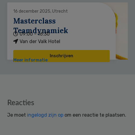
16 december 2025, Utrecht
Masterclass
Teamdynamiek
09:00 - 16:30
Van der Valk Hotel
Inschrijven
Meer informatie
Reader
Reacties
Interactions
Je moet
ingelogd zijn op
om een reactie te plaatsen.