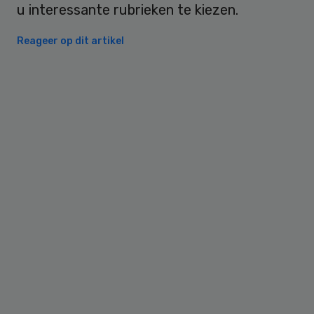
u interessante rubrieken te kiezen.
Reageer op dit artikel
Primary
Sidebar