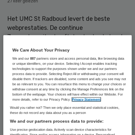
27 keer gelezen
Het UMC St Radboud levert de beste
webprestaties. De continue
Zorgwebmonitor heeft donderdag bekend
gemaakt dat het UMC St Radboud de
We Care About Your Privacy
ranglijst aanvoert. Het Albert Schweitzer
We and our
887
partners store and access personal data, like browsing data
Ziekenhuis, dat in november de ranglijst
or unique identifiers, on your device. Selecting I Accept enables tracking
technologies to support the purposes shown under we and our partners
aanvoerde, staat nu op de tweede plek. Het
process data to provide. Selecting Reject All or withdrawing your consent will
disable them. If trackers are disabled, some content and ads you see may not
Sint Franciscus Gasthuis staat op de derde
be as relevant to you. You can resurface this menu to change your choices or
withdraw consent at any time by clicking the Manage Preferences link on the
positie.
bottom of the webpage. Your choices will have effect within our Website. For
more details, refer to our Privacy Policy.
Privacy Statement
Would you rather not? Then we only place essential and statistical cookies,
these do not record any data about you as a person
We and our partners process data to provide:
Top-10 zorgwebsites
Use precise geolocation data. Actively scan device characteristics for
identification. Store and/or access information on a device. Personalised