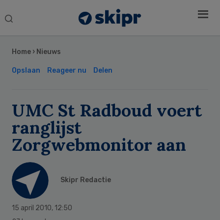
Search
this
Secondary
website
Sidebar
Home
›
Nieuws
Opslaan
Reageer nu
Delen
UMC St Radboud voert
ranglijst
Zorgwebmonitor aan
Skipr Redactie
15 april 2010
,
12:50