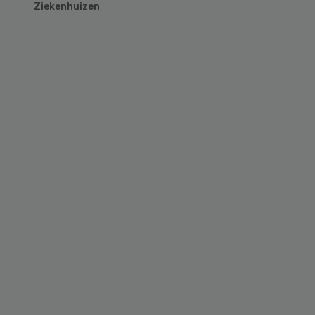
Ziekenhuizen
Primary
Sidebar