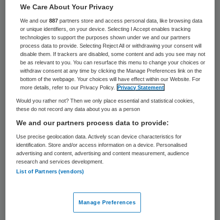
19 september 2022
,
14:58
We Care About Your Privacy
1739 keer gelezen
We and our
887
partners store and access personal data, like browsing data
or unique identifiers, on your device. Selecting I Accept enables tracking
technologies to support the purposes shown under we and our partners
Henk Snapper treedt per 1 januari 2023 aan
process data to provide. Selecting Reject All or withdrawing your consent will
als lid van de raad van bestuur van
disable them. If trackers are disabled, some content and ads you see may not
be as relevant to you. You can resurface this menu to change your choices or
Amsterdam UMC. Hij krijgt de portefeuille
withdraw consent at any time by clicking the Manage Preferences link on the
bottom of the webpage. Your choices will have effect within our Website. For
bedrijfsvoering. Snapper volgt Frida van
more details, refer to our Privacy Policy.
Privacy Statement
den Maagdenberg op, die Amsterdam UMC
Would you rather not? Then we only place essential and statistical cookies,
these do not record any data about you as a person
per 1 december gaat verlaten.
We and our partners process data to provide:
Use precise geolocation data. Actively scan device characteristics for
identification. Store and/or access information on a device. Personalised
Dat laat de raad van toezicht van
advertising and content, advertising and content measurement, audience
Amsterdam UMC op 16 september weten
.
research and services development.
List of Partners (vendors)
Drs. H.A. Snapper RA RC is 49 jaar. Hij is
sinds 2013 lid van de raad van bestuur van
Manage Preferences
UMC Groningen, met de portefeuille