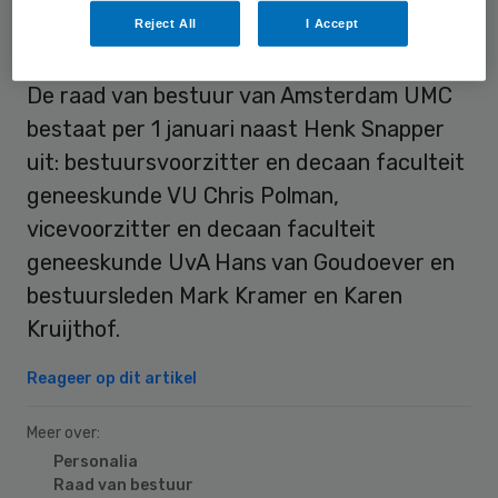
bedrijfsvoering en innovatie, en vanaf 2019
Reject All
I Accept
is hij ook vicevoorzitter van de rvb.
De raad van bestuur van Amsterdam UMC
bestaat per 1 januari naast Henk Snapper
uit: bestuursvoorzitter en decaan faculteit
geneeskunde VU Chris Polman,
vicevoorzitter en decaan faculteit
geneeskunde UvA Hans van Goudoever en
bestuursleden Mark Kramer en Karen
Kruijthof.
Reageer op dit artikel
Meer over:
Personalia
Raad van bestuur