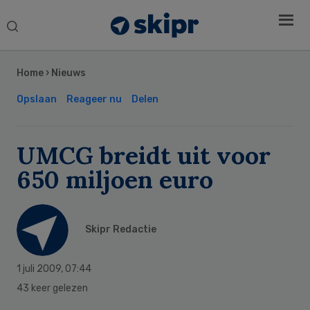
Search
this
Secondary
website
Sidebar
Home
›
Nieuws
Opslaan
Reageer nu
Delen
UMCG breidt uit voor
650 miljoen euro
Skipr Redactie
1 juli 2009
,
07:44
43 keer gelezen