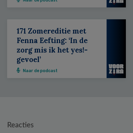
Naar de podcast
171 Zomereditie met
Fenna Eefting: ‘In de
zorg mis ik het yes!-
gevoel’
Naar de podcast
Reader
Reacties
Interactions