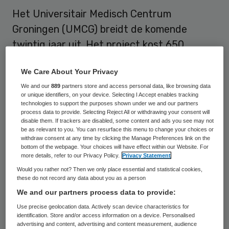
Het Universitair Medisch Centrum
Groningen (UMCG) breidt de komende
twintig jaar uit. Het project kost 650
miljoen euro. Dat hebben de gemeente
We Care About Your Privacy
Groningen, het UMCG en de
We and our
889
partners store and access personal data, like browsing data
Rijksuniversiteit Groningen (RuG) dinsdag
or unique identifiers, on your device. Selecting I Accept enables tracking
bekendgemaakt. Aan de noordzijde van het
technologies to support the purposes shown under we and our partners
process data to provide. Selecting Reject All or withdrawing your consent will
ziekenhuisterrein komt nieuwbouw
disable them. If trackers are disabled, some content and ads you see may not
be as relevant to you. You can resurface this menu to change your choices or
bestemd voor het UMCG en de RuG.
withdraw consent at any time by clicking the Manage Preferences link on the
bottom of the webpage. Your choices will have effect within our Website. For
more details, refer to our Privacy Policy.
Privacy Statement
Nieuwbouwplannen
Would you rather not? Then we only place essential and statistical cookies,
these do not record any data about you as a person
We and our partners process data to provide:
Op het terrein komt onder meer een nieuw
Use precise geolocation data. Actively scan device characteristics for
onderzoekscentrum voor de
RuG
. De
identification. Store and/or access information on a device. Personalised
psychologiefaculteit krijgt een nieuw
advertising and content, advertising and content measurement, audience