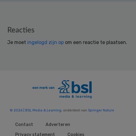
Reader
Reacties
Interactions
Je moet
ingelogd zijn op
om een reactie te plaatsen.
© 2026 | BSL Media & Learning
, onderdeel van
Springer Nature
Contact
Adverteren
Privacy statement
Cookies