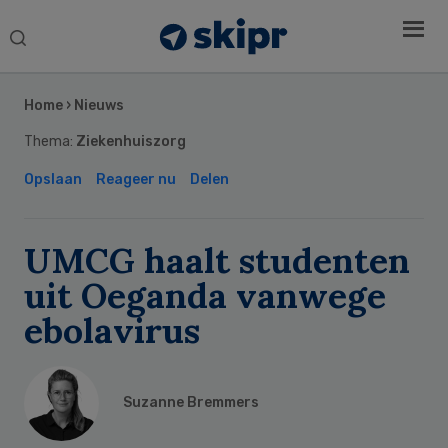
Search
this
Secondary
website
Sidebar
Home
›
Nieuws
Thema:
Ziekenhuiszorg
Opslaan
Reageer nu
Delen
UMCG haalt studenten
uit Oeganda vanwege
ebolavirus
Suzanne Bremmers