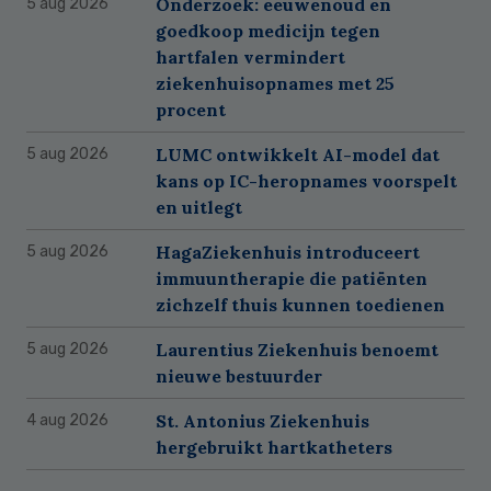
Onderzoek: eeuwenoud en
5 aug 2026
goedkoop medicijn tegen
hartfalen vermindert
ziekenhuisopnames met 25
procent
LUMC ontwikkelt AI-model dat
5 aug 2026
kans op IC-heropnames voorspelt
en uitlegt
HagaZiekenhuis introduceert
5 aug 2026
immuuntherapie die patiënten
zichzelf thuis kunnen toedienen
Laurentius Ziekenhuis benoemt
5 aug 2026
nieuwe bestuurder
St. Antonius Ziekenhuis
4 aug 2026
hergebruikt hartkatheters