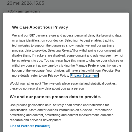
20 mei 2026
,
15:05
722 keer gelezen
Het UMCG heeft acht
We Care About Your Privacy
geneeskundestudenten preventief uit
We and our
887
partners store and access personal data, like browsing data
or unique identifiers, on your device. Selecting I Accept enables tracking
Oeganda gehaald vanwege de ebola-
technologies to support the purposes shown under we and our partners
uitbraak. Er is geen sprake van besmetting.
process data to provide. Selecting Reject All or withdrawing your consent will
disable them. If trackers are disabled, some content and ads you see may not
be as relevant to you. You can resurface this menu to change your choices or
withdraw consent at any time by clicking the Manage Preferences link on the
De keuze om de studenten terug te halen,
bottom of the webpage. Your choices will have effect within our Website. For
more details, refer to our Privacy Policy.
Privacy Statement
is niet zozeer ingegeven vanuit veiligheid,
Would you rather not? Then we only place essential and statistical cookies,
maar meer om ervoor te zorgen dat de
these do not record any data about you as a person
We and our partners process data to provide:
studenten de gezondheidszorg in de
Use precise geolocation data. Actively scan device characteristics for
Democratische Republiek Congo (DCR) en
identification. Store and/or access information on a device. Personalised
Oeganda niet belasten. Dat vertelt de
advertising and content, advertising and content measurement, audience
research and services development.
persvoorlichter van het UMCG tegen
RTV
List of Partners (vendors)