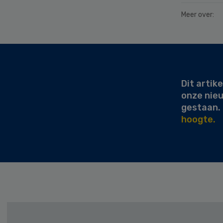
Meer over:
Secondary
Sidebar
Dit artike
onze nie
gestaan.
hoogte.