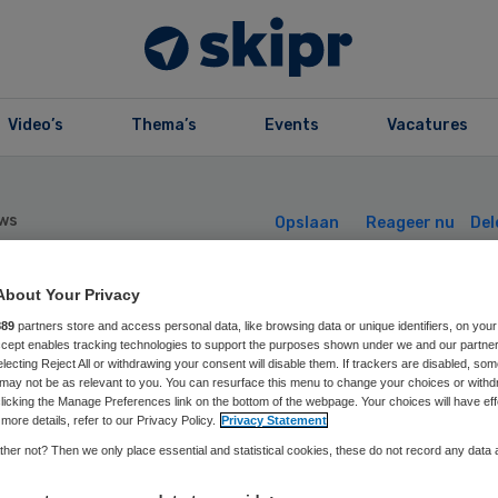
Video’s
Thema’s
Events
Vacatures
ws
Opslaan
Reageer nu
Del
About Your Privacy
CG maakte 5,4
889
partners store and access personal data, like browsing data or unique identifiers, on your
Accept enables tracking technologies to support the purposes shown under we and our partne
electing Reject All or withdrawing your consent will disable them. If trackers are disabled, so
joen winst in 20
may not be as relevant to you. You can resurface this menu to change your choices or withd
licking the Manage Preferences link on the bottom of the webpage. Your choices will have eff
more details, refer to our Privacy Policy.
Privacy Statement
her not? Then we only place essential and statistical cookies, these do not record any data