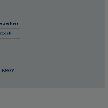
dewerkers
erzoek
ar KNOV