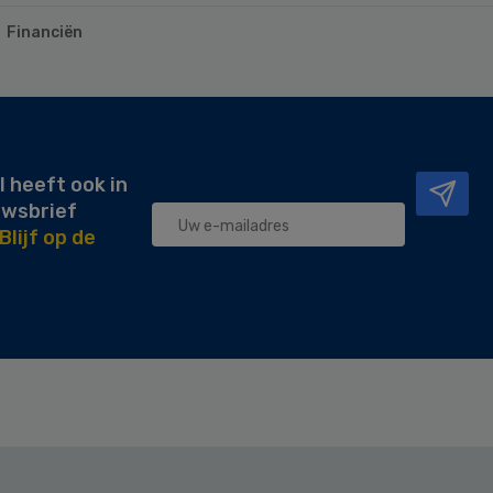
Financiën
l heeft ook in
uwsbrief
Blijf op de