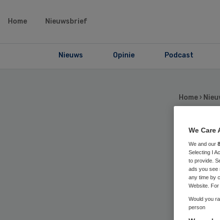
Home
Nieuwsbrief
Nieuws
Opinie
Podcast
Home
›
Nieu
We Care 
UM
We and our
Selecting I 
to provide. S
mil
ads you see 
any time by c
Website. For 
Would you rat
person