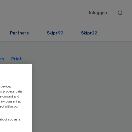
Searc
Inloggen
this
websit
Partners
Skipr
99
Skipr
22
Primary
Sidebar
en
Print
 device.
rs process data
me content and
15
raw consent at
ect within our
 about you as a