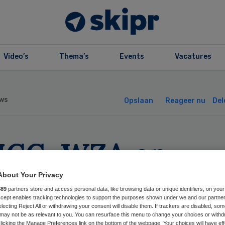
Video’s
Thema’s
Events
Vacatures
ws
Opslaan
Reageer nu
Del
CG, WZA en
tini zijn partne
About Your Privacy
889
partners store and access personal data, like browsing data or unique identifiers, on your
 coschappen
Accept enables tracking technologies to support the purposes shown under we and our partne
electing Reject All or withdrawing your consent will disable them. If trackers are disabled, so
may not be as relevant to you. You can resurface this menu to change your choices or withd
licking the Manage Preferences link on the bottom of the webpage. Your choices will have eff