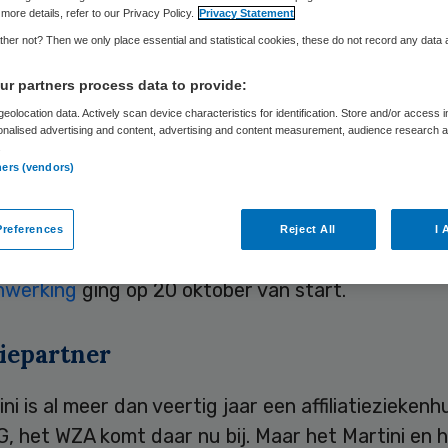
more details, refer to our Privacy Policy.
Privacy Statement
her not? Then we only place essential and statistical cookies, these do not record any data
Skipr Redactie
21 oktober 2014
,
09:44
51 keer gelezen
r partners process data to provide:
eolocation data. Actively scan device characteristics for identification. Store and/or access 
onalised advertising and content, advertising and content measurement, audience research 
lmina Ziekenhuis Assen (WZA) en het Martini Ziek
.
ners (vendors)
n gaan fors meer coassistenten opleiden. Beide
zen begeleiden 128 coassistenten in totaal en zij
references
Reject All
I 
de grootste partner van UMCG.
nwerking
ging op 20 oktober van start.
tiepartner
ni is al meer dan veertig jaar een affiliatieziekenh
, het WZA komt daar nu bij. Maar het Martini en 