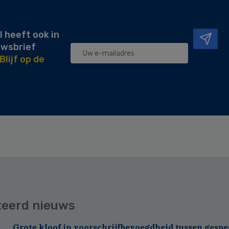
l heeft ook in
uwsbrief
Blijf op de
teerd nieuws
Grote kloof in voorschrijfbevoegdheid tussen gespe