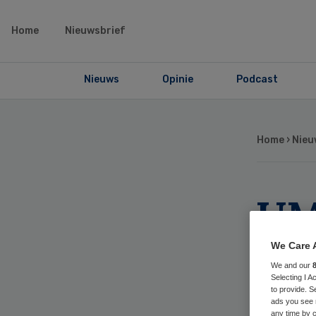
Home
Nieuwsbrief
Nieuws
Opinie
Podcast
Home
›
Nieu
UM
Mar
We Care 
We and our
in
Selecting I 
to provide. S
ads you see 
any time by c