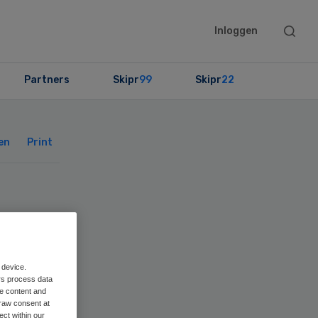
Searc
Inloggen
this
websit
Partners
Skipr
99
Skipr
22
Primary
Sidebar
en
Print
rs
 device.
rs process data
me content and
raw consent at
ect within our