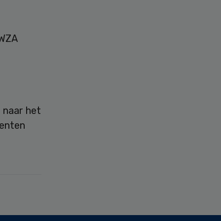
 WZA
n naar het
denten