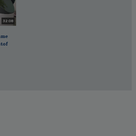
32:08
zame
stof