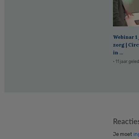
Webinar 1 
zorg | Cir
in ...
· 11 jaar gele
Reader
Reactie
Interactions
Je moet
in