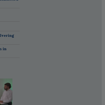
alvering
n in