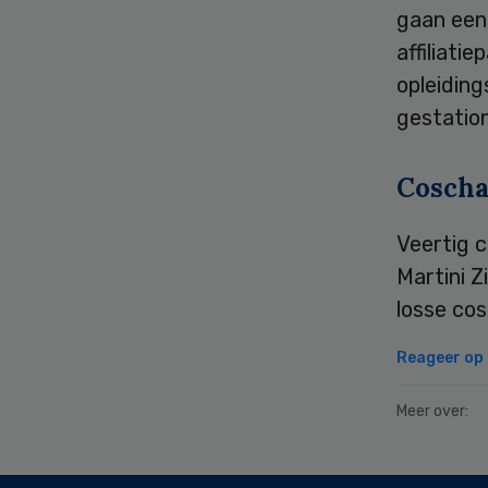
gaan een
affiliati
opleiding
gestatio
Cosch
Veertig c
Martini 
losse co
Reageer op d
Meer over:
Secondary