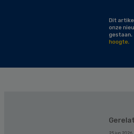
Sidebar
Dit artike
onze nie
gestaan.
hoogte.
Gerela
25 jun 2026