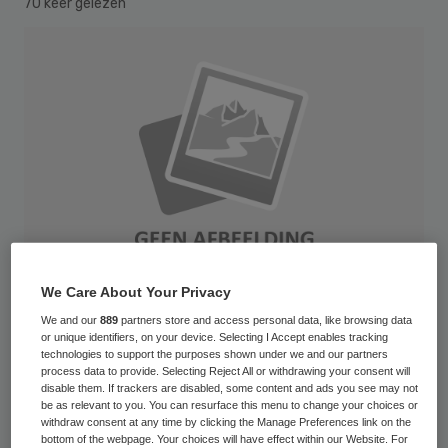
70 keer gelezen
We Care About Your Privacy
We and our
889
partners store and access personal data, like browsing data
or unique identifiers, on your device. Selecting I Accept enables tracking
technologies to support the purposes shown under we and our partners
Technisch dienstverlener Unica uit
process data to provide. Selecting Reject All or withdrawing your consent will
disable them. If trackers are disabled, some content and ads you see may not
Hoevelaken neemt Imtech Building
be as relevant to you. You can resurface this menu to change your choices or
Services, onderdeel van het failliete Imtech,
withdraw consent at any time by clicking the Manage Preferences link on the
bottom of the webpage. Your choices will have effect within our Website. For