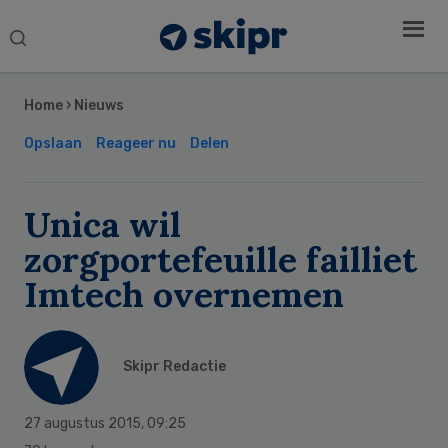
Search
this
Secondary
website
Sidebar
Home
›
Nieuws
Opslaan
Reageer nu
Delen
Unica wil
zorgportefeuille failliet
Imtech overnemen
Skipr Redactie
27 augustus 2015
,
09:25