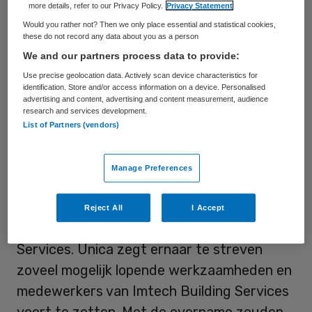
over. Imtech Building Services is ook het
more details, refer to our Privacy Policy.
Privacy Statement
onderdeel dat onderhoud en
Would you rather not? Then we only place essential and statistical cookies,
these do not record any data about you as a person
installatiewerkzaamheden deed voor een
We and our partners process data to provide:
aantal Nederlandse ziekenhuizen en
Use precise geolocation data. Actively scan device characteristics for
zorginstellingen. Unica laat weten dat het
identification. Store and/or access information on a device. Personalised
advertising and content, advertising and content measurement, audience
op korte termijn in gesprek gaat met de
research and services development.
List of Partners (vendors)
zorgorganisaties.
Unica bereikte woensdag overeenstemming
Manage Preferences
met de curator over de nieuwe start van
een deel van de voormalige
Reject All
I Accept
bedrijfsactiviteiten van Imtech Building
Services. Unica zegt ernaar te streven
zoveel mogelijk lopende werkzaamheden en
medewerkers van Imtech Building Services
voort te zetten. Met de overname zouden