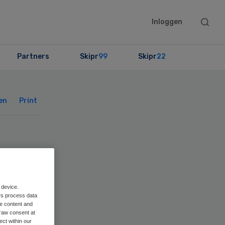
Searc
Inloggen
this
websit
Partners
Skipr
99
Skipr
22
Primary
Sidebar
en
Print
gz-
 device.
rs process data
me content and
raw consent at
ect within our