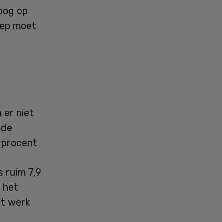
oog op
oep moet
t
 er niet
mde
6 procent
s ruim 7,9
n het
et werk