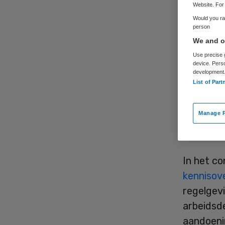
Website. For 
Would you rat
person
We and ou
Use precise g
device. Pers
development
UWV en 
List of Part
arbeidsp
bevorder
Manage P
blijven v
overeenk
In het c
kennisov
regelgev
arbeidsd
aandoeni