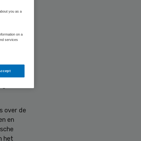
 about you as a
information on a
and services
n te
nnen
Accept
igt.
s over de
en en
ische
n het