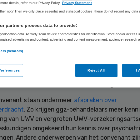
more details, refer to our Privacy Policy.
Privacy Statement
her not? Then we only place essential and statistical cookies, these do not record any data
Skipr Redactie
16 april 2012
,
12:10
38 keer gelezen
r partners process data to provide:
eolocation data. Actively scan device characteristics for identification. Store and/or access 
onalised advertising and content, advertising and content measurement, audience research 
.
GGZ Nederland gaan samenwerken om de
ners (vendors)
articipatie van mensen met psychische stoornisse
en, waardoor zij betaald werk kunnen doen of ku
references
Reject All
I 
errichten. De organisaties hebben hiertoe een
omst ondertekend die de samenwerking bekracht
onvenant staan ondermeer
afspraken over
erdracht
. Zo krijgen ggz-behandelaars meer kenni
ing van UWV en vergroten UWV-verzekeringsarts
eskundigen omgekeerd hun kennis over psychiatr
ngen. Andere onderwerpen van het convenant zij