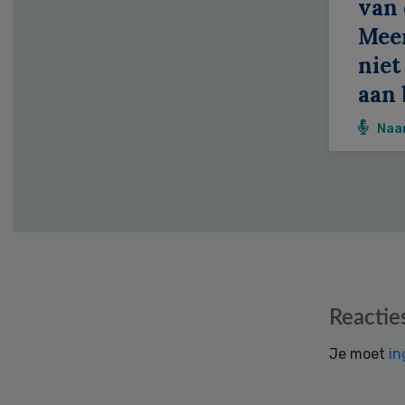
van 
Meer
niet
aan 
Naa
Reader
Reactie
Interactions
Je moet
in