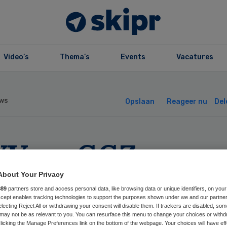
Video’s
Thema’s
Events
Vacatures
ws
Opslaan
Reageer nu
Del
V en GGZ
derland helpen g
About Your Privacy
889
partners store and access personal data, like browsing data or unique identifiers, on your
ënt aan werk
Accept enables tracking technologies to support the purposes shown under we and our partne
electing Reject All or withdrawing your consent will disable them. If trackers are disabled, so
may not be as relevant to you. You can resurface this menu to change your choices or withd
licking the Manage Preferences link on the bottom of the webpage. Your choices will have eff