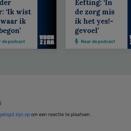
der
Eefting: ‘In
: ‘Ik wist
de zorg mis
 waar ik
ik het yes!-
begon’
gevoel’
r de podcast
Naar de podcast
s
gelogd zijn op
om een reactie te plaatsen.