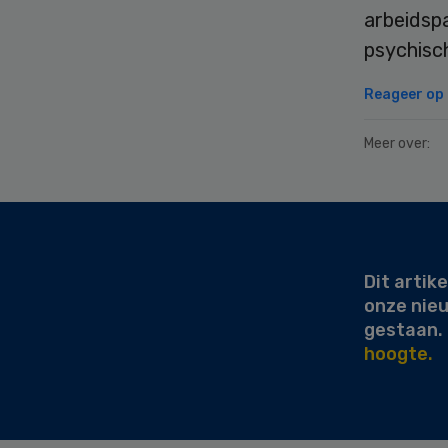
arbeidsp
psychisc
Reageer op d
Meer over:
Secondary
Sidebar
Dit artike
onze nie
gestaan.
hoogte.