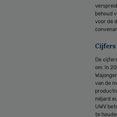
versprei
behoud v
voor de d
convenan
Cijfers
De cijfer
om. In 2
Wajonger
van de m
productiv
miljard e
UWV betr
te houden