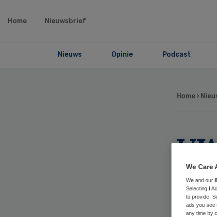
Home
Nieuwsbrief
Nieuws
Opinie
Podcast
Home
›
Nieu
UW
Ne
We Care 
We and our
cli
Selecting I 
to provide. S
ads you see 
any time by c