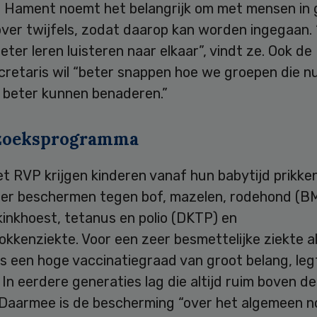
. Hament noemt het belangrijk om met mensen in
over twijfels, zodat daarop kan worden ingegaan.
ter leren luisteren naar elkaar”, vindt ze. Ook de
retaris wil “beter snappen hoe we groepen die nu
beter kunnen benaderen.”
zoeksprogramma
t RVP krijgen kinderen vanaf hun babytijd prikken
er beschermen tegen bof, mazelen, rodehond (B
 kinkhoest, tetanus en polio (DKTP) en
kkenziekte. Voor een zeer besmettelijke ziekte a
s een hoge vaccinatiegraad van groot belang, leg
 In eerdere generaties lag die altijd ruim boven d
 Daarmee is de bescherming “over het algemeen n