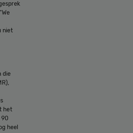
 gesprek
 “We
 niet
 die
MR),
ls
t het
e 90
og heel