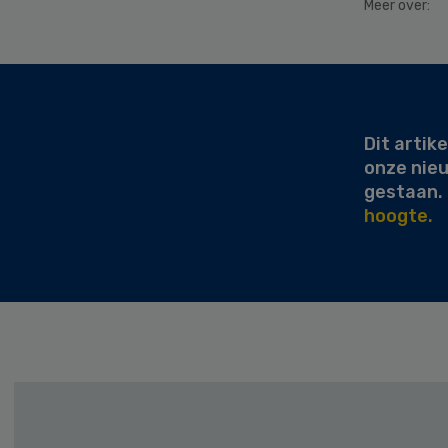
Meer over:
Secondary
Sidebar
Dit artike
onze nie
gestaan.
hoogte.