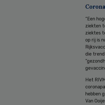
Corona
“Een hog
ziekten 
ziektes 
op rij is
Rijksvac
die tren
“gezondhe
gevaccin
Het RIVM
coronapa
hebben g
Van Ooije