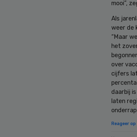
mooi”, z
Als jare
weer de k
“Maar we
het zove
begonnen
over vacc
cijfers l
percenta
daarbij 
laten reg
onderrap
Reageer op d