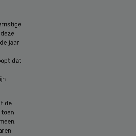
ernstige
 deze
de jaar
oopt dat
ijn
t de
 toen
emeen.
jaren