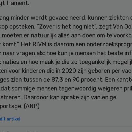
egt Hament.
nlang minder wordt gevaccineerd, kunnen ziekten 
op opsteken. “Zover is het nog niet”, zegt Van Ooi
 moeten er natuurlijk alles aan doen om te voork
r komt.” Het RIVM is daarom een onderzoekspro
 naar vragen als: hoe kun je mensen het beste in
inaties en hoe maak je die zo toegankelijk mogeli
aten voor kinderen die in 2020 zijn geboren per vac
ges zien tussen de 87,3 en 90 procent. Een kant
is dat sommige mensen tegenwoordig weigeren pri
istreren. Daardoor kan sprake zijn van enige
portage. (ANP)
it artikel