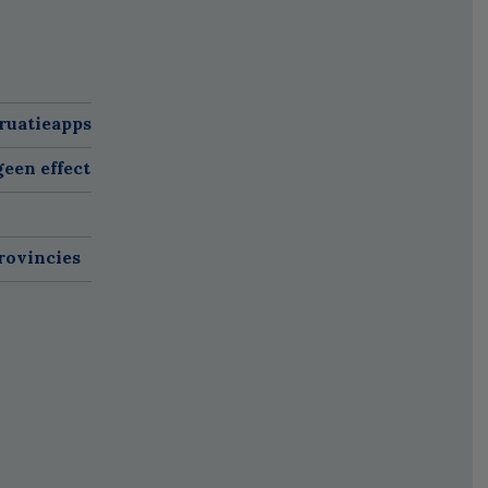
ruatieapps
een effect
rovincies