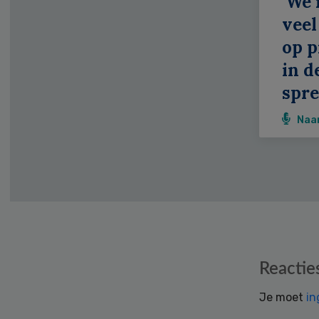
‘We
veel
op p
in d
spr
Naa
Reader
Reactie
Interactions
Je moet
in