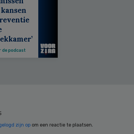
 missen
 kansen
reventie
e
eekkamer’
r de podcast
s
gelogd zijn op
om een reactie te plaatsen.