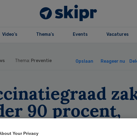
Video’s
Thema’s
Events
Vacatures
ws
Thema:
Preventie
Opslaan
Reageer nu
Del
ccinatiegraad za
der 90 procent,
VM en Van Ooije
About Your Privacy