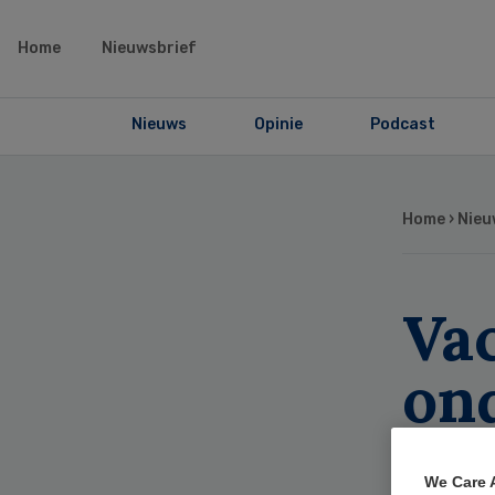
Home
Nieuwsbrief
Nieuws
Opinie
Podcast
Home
›
Nieu
Va
on
RI
We Care 