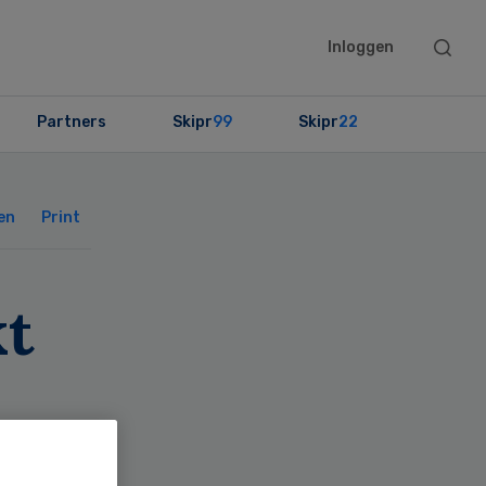
Searc
Inloggen
this
websit
Partners
Skipr
99
Skipr
22
Primary
Sidebar
en
Print
kt
n