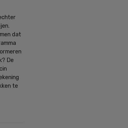
echter
jen.
omen dat
gramma
formeren
jk? De
cin
tekening
kken te