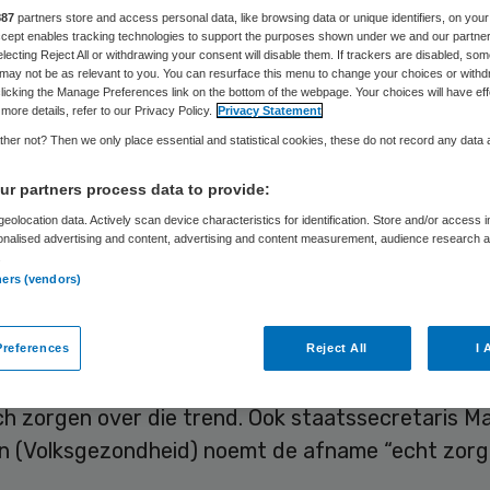
zorgd
887
partners store and access personal data, like browsing data or unique identifiers, on your
Accept enables tracking technologies to support the purposes shown under we and our partne
electing Reject All or withdrawing your consent will disable them. If trackers are disabled, so
may not be as relevant to you. You can resurface this menu to change your choices or withd
licking the Manage Preferences link on the bottom of the webpage. Your choices will have eff
more details, refer to our Privacy Policy.
Privacy Statement
Merel Flikweert
29 juni 2023
,
09:40
710 keer gelezen
her not? Then we only place essential and statistical cookies, these do not record any data
r partners process data to provide:
iende groep Nederlandse kinderen heeft de
eolocation data. Actively scan device characteristics for identification. Store and/or access 
dvaccinaties tegen infectieziekten niet gekregen
onalised advertising and content, advertising and content measurement, audience research 
.
ners (vendors)
 eerst in decennia kwam de vaccinatiegraad van d
groep vorig jaar iets onder de 90 procent uit, mel
references
Reject All
I 
ituut voor Volksgezondheid en Milieu (RIVM). Het i
ch zorgen over die trend. Ook staatssecretaris M
n (Volksgezondheid) noemt de afname “echt zorgel