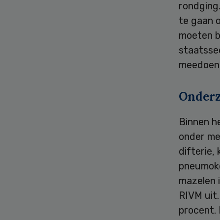
rondging
te gaan 
moeten be
staatssec
meedoen 
Onder
Binnen he
onder me
difterie,
pneumoko
mazelen i
RIVM uit.
procent.