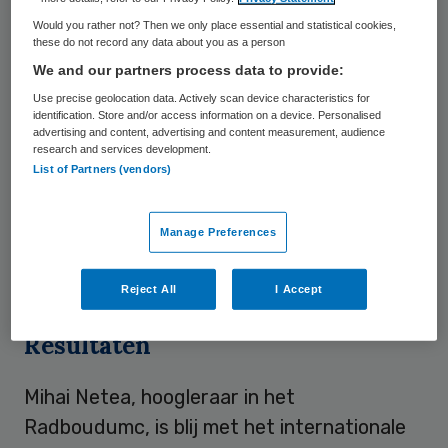
bescherming tegen tuberculose en is dus
Would you rather not? Then we only place essential and statistical cookies,
niet direct tegen het coronavirus gericht.
these do not record any data about you as a person
Toch zijn er duidelijke aanwijzingen dat het
We and our partners process data to provide:
vaccin ook bescherming biedt tegen andere
Use precise geolocation data. Actively scan device characteristics for
identification. Store and/or access information on a device. Personalised
infectieziekten, zoals het coronavirus. Dat
advertising and content, advertising and content measurement, audience
research and services development.
het onderzoek wordt uitgebreid naar
List of Partners (vendors)
Nederland en daarnaast ook Spanje, komt
door een nieuwe subsidie van zes miljoen
Manage Preferences
euro. Het geld is geschonken door de Bill &
Melinda Gates Foundation.
Reject All
I Accept
Resultaten
Mihai Netea, hoogleraar in het
Radboudumc, is blij met het internationale