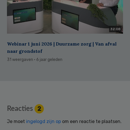
32:08
Webinar 1 juni 2026 | Duurzame zorg | Van afval
naar grondstof
31 weergaven
· 6 jaar geleden
Reader
Reacties
2
Interactions
Je moet
ingelogd zijn op
om een reactie te plaatsen.