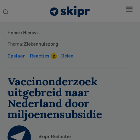
Search
this
Secondary
website
Sidebar
Home
›
Nieuws
Thema:
Ziekenhuiszorg
Opslaan
Reacties
Delen
2
Vaccinonderzoek
uitgebreid naar
Nederland door
miljoenensubsidie
Skipr Redactie