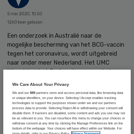
5 mei 2020
,
10:50
1260 keer gelezen
Een onderzoek in Australië naar de
mogelijke bescherming van het BCG-vaccin
tegen het coronavirus, wordt uitgebreid
naar onder meer Nederland. Het UMC
Utrecht en het Radboudumc gaan het
coördineren, zo maakte het
We Care About Your Privacy
laatstgenoemde ziekenhuis maandag
We and our
889
partners store and access personal data, like browsing data
bekend. Vierduizend zorgmedewerkers in
or unique identifiers, on your device. Selecting I Accept enables tracking
technologies to support the purposes shown under we and our partners
Nederland doen mee aan het onderzoek.
process data to provide. Selecting Reject All or withdrawing your consent will
disable them. If trackers are disabled, some content and ads you see may not
be as relevant to you. You can resurface this menu to change your choices or
withdraw consent at any time by clicking the Manage Preferences link on the
Het BCG-vaccin is ontwikkeld als
bottom of the webpage. Your choices will have effect within our Website. For
more details, refer to our Privacy Policy.
Privacy Statement