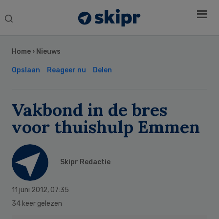
Search
this
Secondary
website
Sidebar
Home
›
Nieuws
Opslaan
Reageer nu
Delen
Vakbond in de bres
voor thuishulp Emmen
Skipr Redactie
11 juni 2012
,
07:35
34 keer gelezen