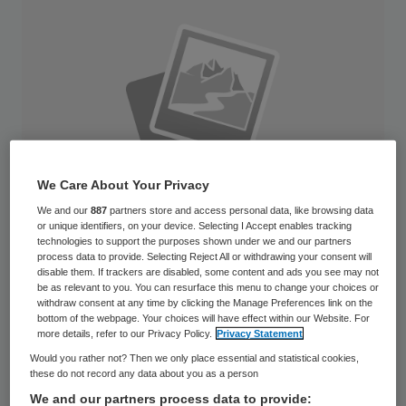
We Care About Your Privacy
We and our
887
partners store and access personal data, like browsing data
or unique identifiers, on your device. Selecting I Accept enables tracking
technologies to support the purposes shown under we and our partners
process data to provide. Selecting Reject All or withdrawing your consent will
disable them. If trackers are disabled, some content and ads you see may not
be as relevant to you. You can resurface this menu to change your choices or
Thuiszorgmedewerkers in Emmen dreigen
withdraw consent at any time by clicking the Manage Preferences link on the
bottom of the webpage. Your choices will have effect within our Website. For
de dupe te worden van prijsdumping. Uit
more details, refer to our Privacy Policy.
Privacy Statement
beleidsvoorstellen blijkt dat Emmen 15,85
Would you rather not? Then we only place essential and statistical cookies,
these do not record any data about you as a person
euro over heeft voor de huishoudelijke
We and our partners process data to provide: