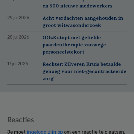
en 500 nieuwe medewerkers
Acht verdachten aangehouden in
29 jul 2026
groot witwasonderzoek
GGzE stopt met geliefde
28 jul 2026
paardentherapie vanwege
personeelstekort
Rechter: Zilveren Kruis betaalde
17 jul 2026
genoeg voor niet-gecontracteerde
zorg
Reader
Reacties
Interactions
Je moet
ingelogd zijn op
om een reactie te plaatsen.