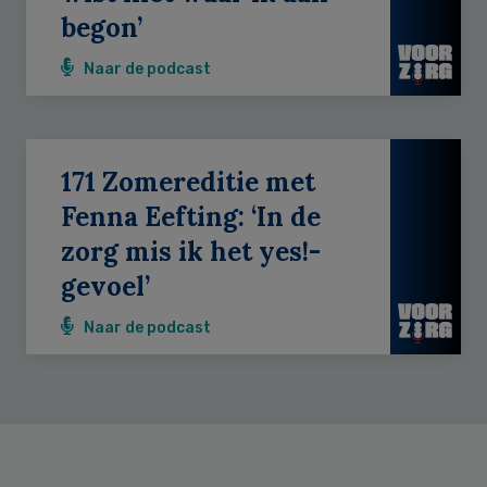
begon’
Naar de podcast
171 Zomereditie met
Fenna Eefting: ‘In de
zorg mis ik het yes!-
gevoel’
Naar de podcast