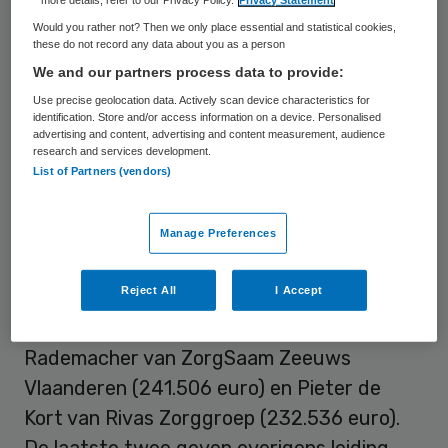
vakbond Abvakabo FNV op basis van een
Would you rather not? Then we only place essential and statistical cookies,
eigen inventarisatie.
these do not record any data about you as a person
We and our partners process data to provide:
De aanvoerder van wat Abvakabo FNV
Use precise geolocation data. Actively scan device characteristics for
aanduidt als de ActiZ50 is Rob Koppen van
identification. Store and/or access information on a device. Personalised
advertising and content, advertising and content measurement, audience
de Zuid-Hollandse zorgorganisatie
research and services development.
List of Partners (vendors)
Mariënstaete-Valent. In 2010 bedroeg zijn
bruto inkomen volgens de vakbond ruim 287
duizend euro. Andere grootverdieners zijn
Manage Preferences
volgens de vakbond Cas Kruidenberg van
Reject All
I Accept
ZuweZorg (286.760 euro), Eelco Damen
van Cordaan (252.000 euro), Paul
Rademacher van ZorgSaam Zeeuws
Vlaanderen (241.506 euro) en Pieter de
Kort van Rivas Zorggroep (232.536 euro).
De laatste twee geven overigens leiding