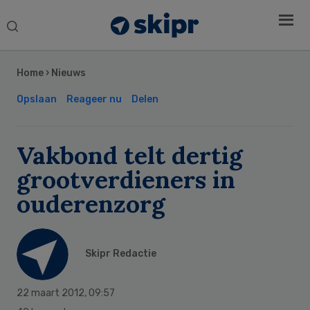
Search
this
Secondary
website
Sidebar
Home
›
Nieuws
Opslaan
Reageer nu
Delen
Vakbond telt dertig
grootverdieners in
ouderenzorg
Skipr Redactie
22 maart 2012
,
09:57