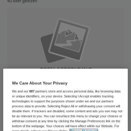
40 keer gelezen
We Care About Your Privacy
We and our
887
partners store and access personal data, like browsing data
or unique identifiers, on your device. Selecting I Accept enables tracking
technologies to support the purposes shown under we and our partners
De ouderenzorg telt 31 bestuurders die
process data to provide. Selecting Reject All or withdrawing your consent will
disable them. If trackers are disabled, some content and ads you see may not
meer verdienen dan de Beloningscode
be as relevant to you. You can resurface this menu to change your choices or
withdraw consent at any time by clicking the Manage Preferences link on the
Bestuurders Zorg toestaat. Dat stelt
bottom of the webpage. Your choices will have effect within our Website. For
more details, refer to our Privacy Policy.
Privacy Statement