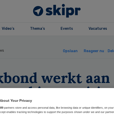
Video’s
Thema’s
Events
Vacatures
ws
Opslaan
Reageer nu
Del
kbond werkt aan
sterking positie
ahulp
About Your Privacy
889
partners store and access personal data, like browsing data or unique identifiers, on your
Accept enables tracking technologies to support the purposes shown under we and our partne