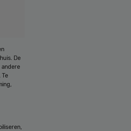
en
huis. De
n andere
 Te
ming,
iliseren,