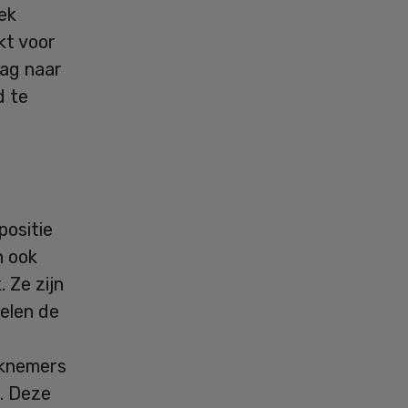
ek
kt voor
aag naar
d te
positie
n ook
 Ze zijn
kelen de
erknemers
e. Deze