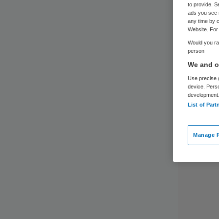
to provide. S
ads you see 
any time by c
Website. For 
Would you rat
person
We and ou
Use precise g
device. Pers
development
List of Part
Manage P