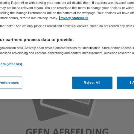
electing Reject All or withdrawing your consent will disable them. If trackers are disabled, so
may not be as relevant to you. You can resurface this menu to change your choices or withd
licking the Manage Preferences link on the bottom of the webpage. Your choices will have eff
more details, refer to our Privacy Policy.
Privacy Statement
Skipr Redactie
28 december 2010
,
11:18
36 keer gelezen
her not? Then we only place essential and statistical cookies, these do not record any data
r partners process data to provide:
eolocation data. Actively scan device characteristics for identification. Store and/or access 
onalised advertising and content, advertising and content measurement, audience research 
.
ners (vendors)
references
Reject All
I 