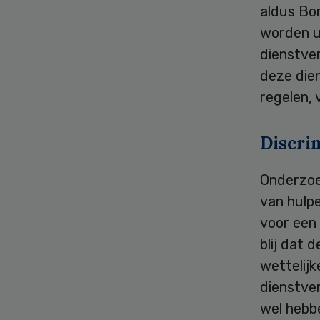
aldus Bon
worden u
dienstver
deze die
regelen, 
Discri
Onderzoek
van hulp
voor een 
blij dat 
wettelijk
dienstver
wel hebbe