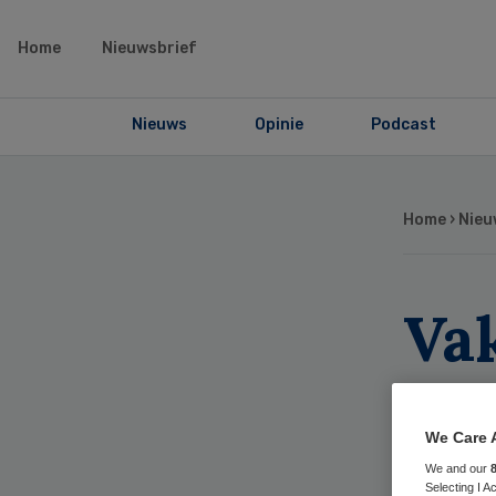
Home
Nieuwsbrief
Nieuws
Opinie
Podcast
Home
›
Nieu
Va
ver
alf
We Care 
We and our
Selecting I 