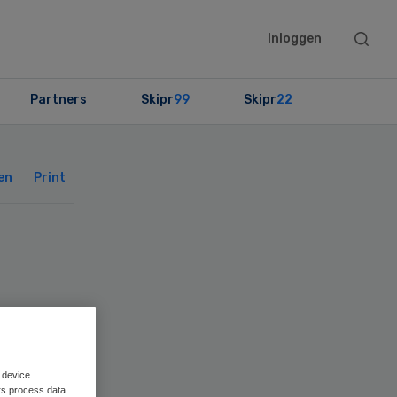
Searc
Inloggen
this
websit
Partners
Skipr
99
Skipr
22
Primary
Sidebar
en
Print
 device.
rs process data