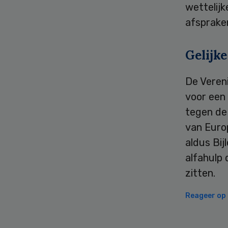
wettelijk
afspraken
Gelijk
De Veren
voor een
tegen de
van Europ
aldus Bij
alfahulp
zitten.
Reageer op d