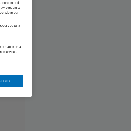
me content and
raw consent at
ect within our
 about you as a
information on a
and services
Accept