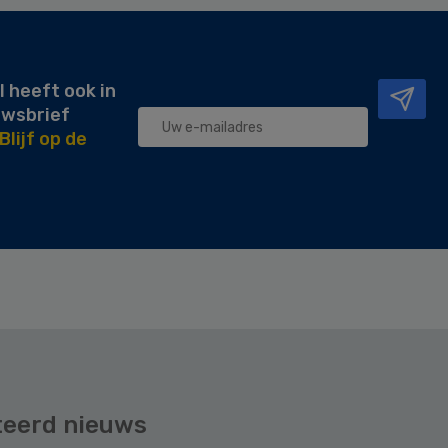
l heeft ook in
uwsbrief
Blijf op de
teerd nieuws