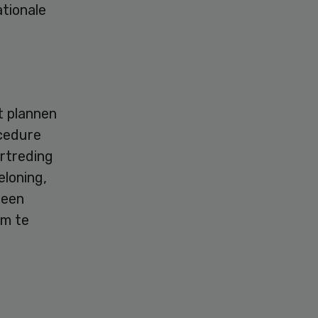
ationale
t plannen
ocedure
rtreding
eloning,
 een
am te