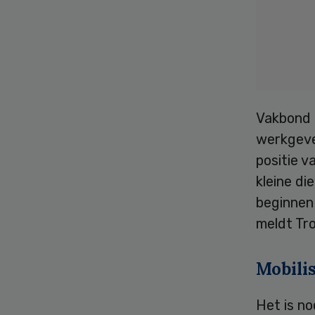
Vakbond 
werkgever
positie 
kleine di
beginnen 
meldt Tr
Mobili
Het is no