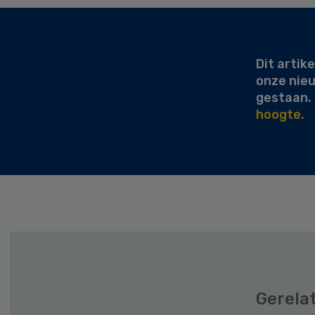
Secondary
Sidebar
Dit artike
onze nie
gestaan.
hoogte.
Gerela