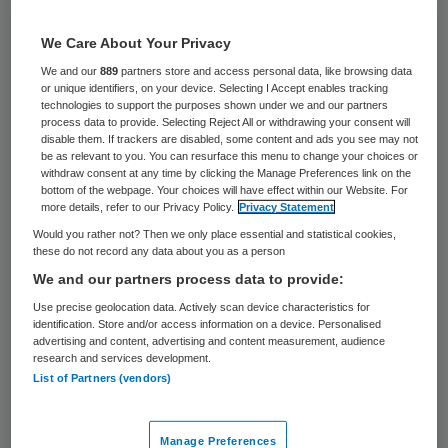
De verpleeghuizen Taxandria en De
We Care About Your Privacy
Vlasgaard in Valkenswaard zijn
We and our
889
partners store and access personal data, like browsing data
woensdagavond preventief ontruimd
or unique identifiers, on your device. Selecting I Accept enables tracking
technologies to support the purposes shown under we and our partners
vanwege de brand op het nabijgelegen
process data to provide. Selecting Reject All or withdrawing your consent will
disable them. If trackers are disabled, some content and ads you see may not
industrieterrein. Bijna tweehonderd
be as relevant to you. You can resurface this menu to change your choices or
verpleeghuisbewoners moesten hun woning
withdraw consent at any time by clicking the Manage Preferences link on the
bottom of the webpage. Your choices will have effect within our Website. For
verlaten, weet NOS.
more details, refer to our Privacy Policy.
Privacy Statement
Would you rather not? Then we only place essential and statistical cookies,
these do not record any data about you as a person
Brand Valkenswaard
We and our partners process data to provide:
Use precise geolocation data. Actively scan device characteristics for
De gemeente Valkenswaard wilde geen
identification. Store and/or access information on a device. Personalised
advertising and content, advertising and content measurement, audience
risico nemen met de voortdurende rook en
research and services development.
roetneerslag. De bewoners mogen
List of Partners (vendors)
donderdagochtend vanaf negen uur terug
naar de verpleeghuizen.
Manage Preferences