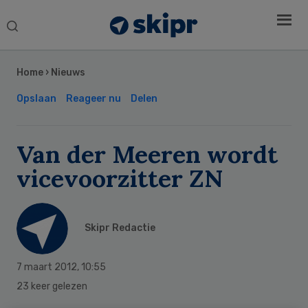
Search
this
Secondary
website
Sidebar
Home
›
Nieuws
Opslaan
Reageer nu
Delen
Van der Meeren wordt
vicevoorzitter ZN
Skipr Redactie
7 maart 2012
,
10:55
23 keer gelezen