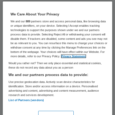
Bestuursvoorzitter Wim van der Meeren
wordt op 1 april vicevoorzitter van
We Care About Your Privacy
Zorgverzekeraars Nederland (ZN). Van der
We and our
889
partners store and access personal data, like browsing data
or unique identifiers, on your device. Selecting I Accept enables tracking
Meeren neemt het stokje over van VGZ-
technologies to support the purposes shown under we and our partners
process data to provide. Selecting Reject All or withdrawing your consent will
bestuurder Martin Bontje.
disable them. If trackers are disabled, some content and ads you see may not
be as relevant to you. You can resurface this menu to change your choices or
withdraw consent at any time by clicking the Manage Preferences link on the
Bontje vertrekt op 1 april bij VGZ. Als gevolg
bottom of the webpage. Your choices will have effect within our Website. For
more details, refer to our Privacy Policy.
Privacy Statement
daarvan neemt hij ook afscheid van het ZN-
Would you rather not? Then we only place essential and statistical cookies,
bestuur. Van der Meeren neemt het
these do not record any data about you as a person
vicevoorzitterschap van ZN
voor twee jaar
We and our partners process data to provide:
op zich. Het ZN-bestuur heeft tevens
Use precise geolocation data. Actively scan device characteristics for
identification. Store and/or access information on a device. Personalised
Martin Duvivier voorgedragen als lid van het
advertising and content, advertising and content measurement, audience
research and services development.
bestuur. Duvivier is voorzitter van de raad
List of Partners (vendors)
van bestuur van Coöperatie VGZ en neemt
namens deze zorgverzekeraar per 1 april