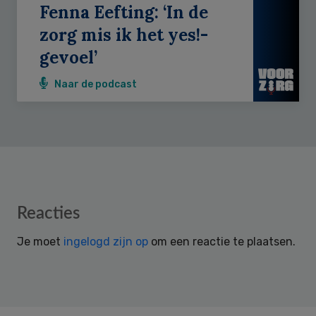
Fenna Eefting: ‘In de
zorg mis ik het yes!-
gevoel’
Naar de podcast
Reader
Reacties
Interactions
Je moet
ingelogd zijn op
om een reactie te plaatsen.