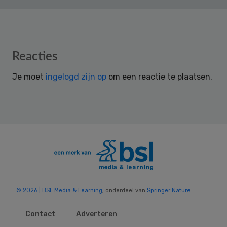
Reader
Reacties
Interactions
Je moet
ingelogd zijn op
om een reactie te plaatsen.
© 2026 | BSL Media & Learning
, onderdeel van
Springer Nature
Contact
Adverteren