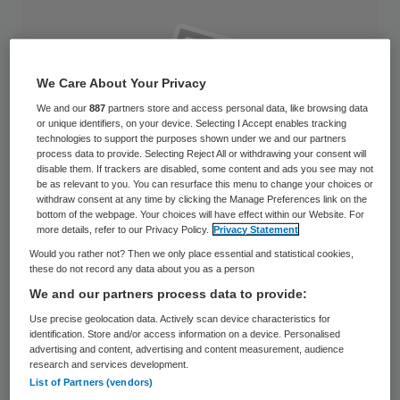
We Care About Your Privacy
We and our
887
partners store and access personal data, like browsing data
or unique identifiers, on your device. Selecting I Accept enables tracking
technologies to support the purposes shown under we and our partners
process data to provide. Selecting Reject All or withdrawing your consent will
disable them. If trackers are disabled, some content and ads you see may not
be as relevant to you. You can resurface this menu to change your choices or
withdraw consent at any time by clicking the Manage Preferences link on the
bottom of the webpage. Your choices will have effect within our Website. For
more details, refer to our Privacy Policy.
Privacy Statement
Would you rather not? Then we only place essential and statistical cookies,
these do not record any data about you as a person
Ella van Lingen directeur Vitras/CMD. iov. Axioma.
We and our partners process data to provide:
Use precise geolocation data. Actively scan device characteristics for
Ella van Lingen is per 1 augustus de nieuwe
identification. Store and/or access information on a device. Personalised
advertising and content, advertising and content measurement, audience
voorzitter van de raad van bestuur van
research and services development.
zorgorganisatie reinaerde. Zij volgt de
List of Partners (vendors)