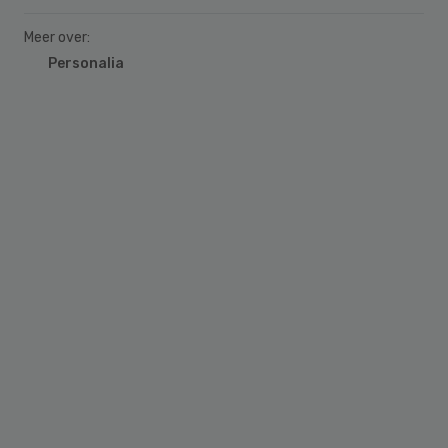
Meer over:
Personalia
Primary
Sidebar