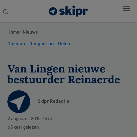
Search
this
Secondary
website
Sidebar
Home
›
Nieuws
Opslaan
Reageer nu
Delen
Van Lingen nieuwe
bestuurder Reinaerde
Skipr Redactie
2 augustus 2012
,
13:50
65 keer gelezen