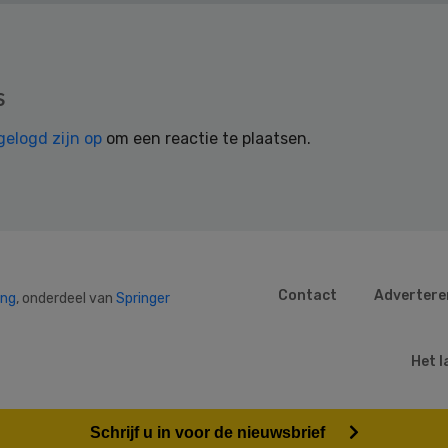
s
gelogd zijn op
om een reactie te plaatsen.
Contact
Advertere
ing
, onderdeel van
Springer
Het l
Schrijf u in voor de nieuwsbrief