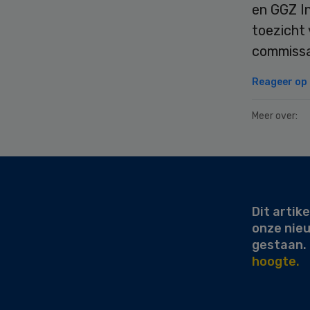
en GGZ In
toezicht 
commissa
Reageer op d
Meer over:
Secondary
Sidebar
Dit artike
onze nie
gestaan.
hoogte.