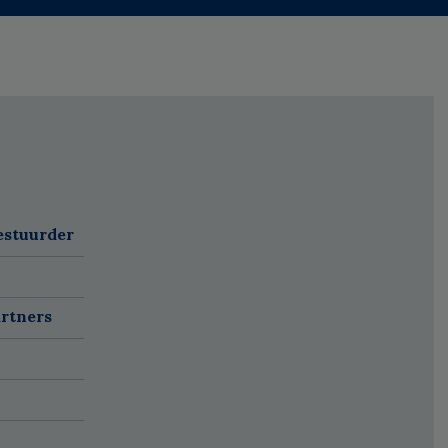
estuurder
rtners