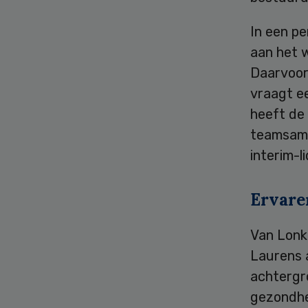
In een pe
aan het w
Daarvoor 
vraagt e
heeft de
teamsamen
interim-l
Ervare
Van Lonk
Laurens a
achtergro
gezondhe