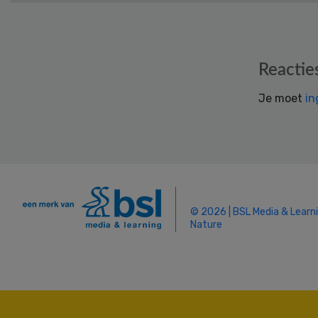
Reader
Reactie
Interactions
Je moet
in
© 2026 | BSL Media & Learn
Nature