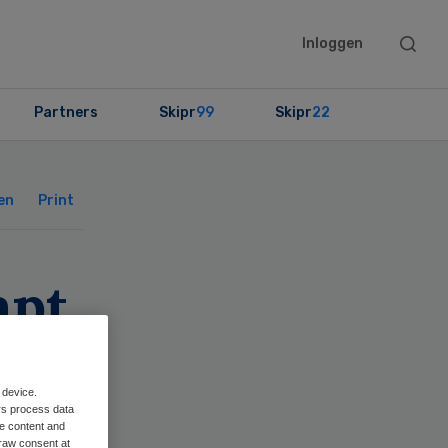
Searc
Inloggen
this
websit
Partners
Skipr
99
Skipr
22
Primary
Sidebar
en
Print
apt
 device.
rs process data
me content and
raw consent at