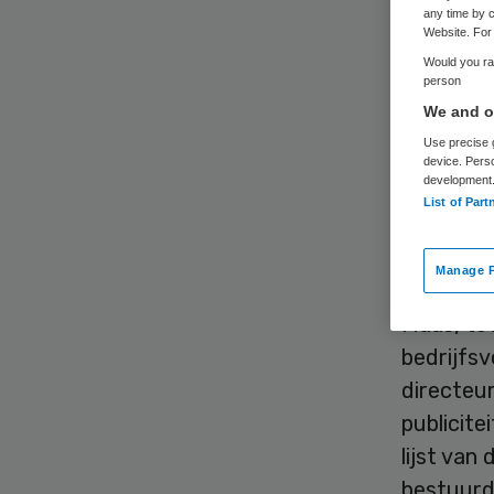
any time by c
Website. For 
Would you rat
person
De raad 
We and ou
van Lonkh
Use precise g
device. Pers
(rvb) nee
development
interim-
List of Part
team, ald
Manage P
De rvb be
Maas, tot 
bedrijfs
directeu
publicit
lijst van
bestuurd