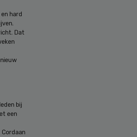
s en hard
jven.
icht. Dat
weken
n nieuw
eden bij
met een
j Cordaan