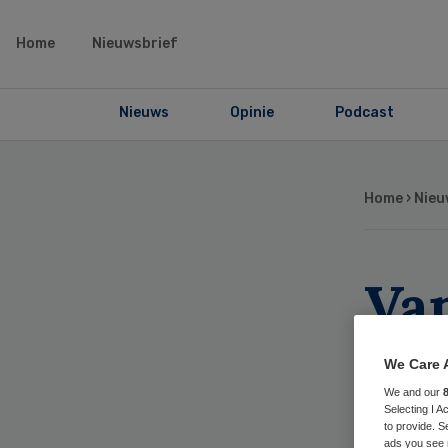
Home
Nieuwsbrief
Nieuws
Opinie
Podcast
Home
›
Nieu
Va
op 
We Care 
We and our
Selecting I 
to provide. S
ads you see 