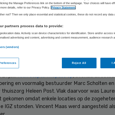
Skipr Redactie
25 oktober 2016
,
12:26
47 keer gelezen
licking the Manage Preferences link on the bottom of the webpage. Your choices will have eff
more details, refer to our Privacy Policy.
Privacy Statement
her not? Then we only place essential and statistical cookies, these do not record any data
van toezicht (rvt) van Laurens heeft besloten da
r partners process data to provide:
uijzen-Hoekstra haar functie als lid raad van be
eolocation data. Actively scan device characteristics for identification. Store and/or access 
onalised advertising and content, advertising and content measurement, audience research 
rlegt. De rvb, die bestond uit Van Lonkhuijzen-Ho
.
bestuurder Vincent Maas, was geen optimaal sam
ners (vendors)
us de rvt.
references
Reject All
I 
stond uit voorzitter Ids Thepass en lid ad interim
21 juli.
Toen stapte Thepass op
, evenals directeu
voering en voormalig bestuurder Marc Scholten en
r thuiszorg Heleen Post. Vlak daarvoor was Laure
eit gekomen omdat enkele locaties op de zogehet
 de IGZ stonden. Vincent Maas werd aangesteld als
er.