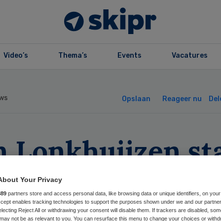
Video’s
Thema’s
Events
Vacatures
ws
Opslaan
Reageer nu
Del
n Lonkhuijzen st
bij Laurens
About Your Privacy
889
partners store and access personal data, like browsing data or unique identifiers, on your
Accept enables tracking technologies to support the purposes shown under we and our partne
electing Reject All or withdrawing your consent will disable them. If trackers are disabled, so
may not be as relevant to you. You can resurface this menu to change your choices or withd