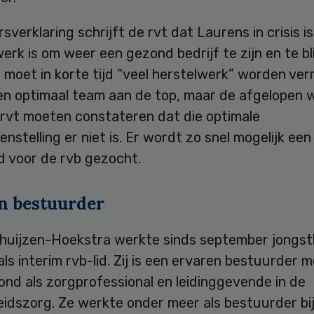
rsverklaring schrijft de rvt dat Laurens in crisis i
erk is om weer een gezond bedrijf te zijn en te bli
moet in korte tijd “veel herstelwerk” worden verr
en optimaal team aan de top, maar de afgelopen 
 rvt moeten constateren dat die optimale
stelling er niet is. Er wordt zo snel mogelijk ee
id voor de rvb gezocht.
n bestuurder
huijzen-Hoekstra werkte sinds september jongstl
ls interim rvb-lid. Zij is een ervaren bestuurder 
nd als zorgprofessional en leidinggevende in de
idszorg. Ze werkte onder meer als bestuurder bi