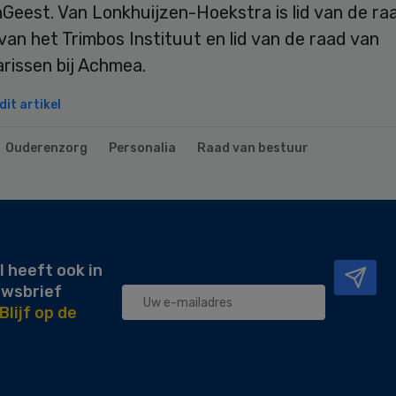
Geest. Van Lonkhuijzen-Hoekstra is lid van de ra
van het Trimbos Instituut en lid van de raad van
rissen bij Achmea.
it artikel
Ouderenzorg
Personalia
Raad van bestuur
l heeft ook in
uwsbrief
Blijf op de